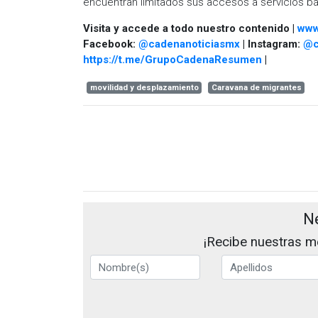
encuentran limitados sus accesos a servicios bá
Visita y accede a todo nuestro contenido |
www
Facebook:
@cadenanoticiasmx
| Instagram:
@c
https://t.me/GrupoCadenaResumen
|
movilidad y desplazamiento
Caravana de migrantes
N
¡Recibe nuestras me