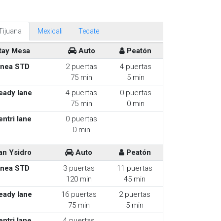
Tijuana
Mexicali
Tecate
tay Mesa
Auto
Peatón
inea STD
2 puertas
4 puertas
75 min
5 min
eady lane
4 puertas
0 puertas
75 min
0 min
entri lane
0 puertas
0 min
an Ysidro
Auto
Peatón
inea STD
3 puertas
11 puertas
120 min
45 min
eady lane
16 puertas
2 puertas
75 min
5 min
entri lane
4 puertas