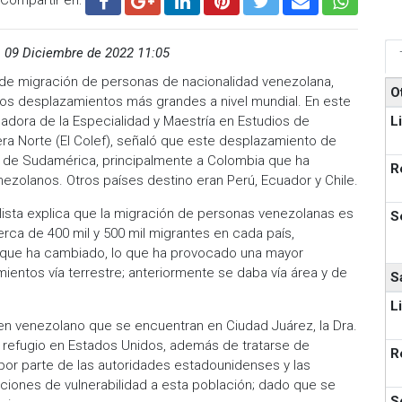
,
09 Diciembre de 2022 11:05
l de migración de personas de nacionalidad venezolana,
O
los desplazamientos más grandes a nivel mundial. En este
L
dinadora de la Especialidad y Maestría en Estudios de
tera Norte (El Colef), señaló que este desplazamiento de
 de Sudamérica, principalmente a Colombia que ha
R
ezolanos. Otros países destino eran Perú, Ecuador y Chile.
lista explica que la migración de personas venezolanas es
S
rca de 400 mil y 500 mil migrantes en cada país,
que ha cambiado, lo que ha provocado una mayor
amientos vía terrestre; anteriormente se daba vía área y de
S
L
gen venezolano que se encuentran en Ciudad Juárez, la Dra.
tar refugio en Estados Unidos, además de tratarse de
R
 por parte de las autoridades estadounidenses y las
aciones de vulnerabilidad a esta población; dado que se
S