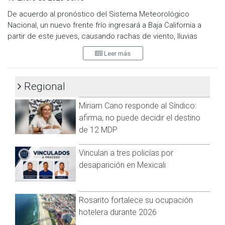
De acuerdo al pronóstico del Sistema Meteorológico
Nacional, un nuevo frente frío ingresará a Baja California a
partir de este jueves, causando rachas de viento, lluvias
aisladas, y posibilidad de aguanieve en las sierras de Baja
Leer más
California.
El director de Protección Civil Municipal, Aroldo Rentería
Regional
Quezada, indicó que se esperan precipitaciones ligeras en
Tijuana
Miriam Cano responde al Síndico:
"No se espera una tormenta como la pasada pero estamos
afirma, no puede decidir el destino
en invierno y siguen las probabilidades", expresó Rentería.
de 12 MDP
Protección Civil recomienda a la población resguardarse en
Vinculan a tres policías por
caso de lluvias o aguanieve, así como utilizar ropa abrigadora,
desaparición en Mexicali
es importante evitar utilizar calentadores de leña o gas
dentro del hogar, en caso de requerir ser canalizado a un
refugio o presenciar una situación de riesgo, llamar al 911.
Rosarito fortalece su ocupación
hotelera durante 2026