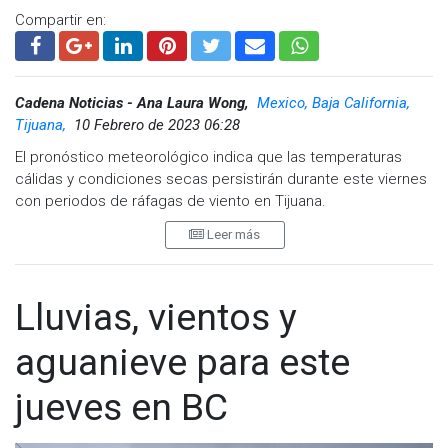
Compartir en:
Cadena Noticias - Ana Laura Wong,
Mexico, Baja California,
Tijuana,
10 Febrero de 2023 06:28
El pronóstico meteorológico indica que las temperaturas
cálidas y condiciones secas persistirán durante este viernes
con periodos de ráfagas de viento en Tijuana.
Leer más
Este viernes la temperatura máxima será de la 25 grados y
durante la noche mínima de 10 centígrados.
Para el fin de semana se producirá un cambio con
Lluvias, vientos y
temperaturas notablemente frías, ráfagas de viento y
posibilidades de lluvias ligeras de sábado a domingo.
aguanieve para este
La temperatura máxima para este sábado será de 15 grados
jueves en BC
y durante la noche mínima de 8 centígrados, mientras que el
domingo se mantendrá la temperatura máxima y por la noche
disminuirá a 7 centígrados.