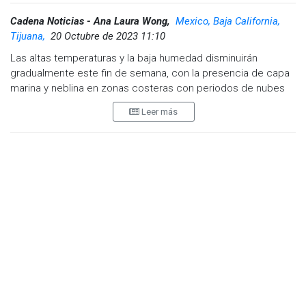
Cadena Noticias - Ana Laura Wong,
Mexico, Baja California,
Tijuana,
20 Octubre de 2023 11:10
Las altas temperaturas y la baja humedad disminuirán
gradualmente este fin de semana, con la presencia de capa
marina y neblina en zonas costeras con periodos de nubes
bajas.
Leer más
También pudieran presentarse rachas de viento en zonas de
cañones, así como laderas costeras.
Este viernes la temperatura máxima será de 29 grados y
durante la noche mínima de 16 centígrados.
Para el sábado la temperatura disminuirá a los 27 grados y
mínima de 16 centígrados, mientras que el domingo la
temperatura máxima desciende hasta los 22 grados y por la
noche a 15 centígrados con cielo nublado.