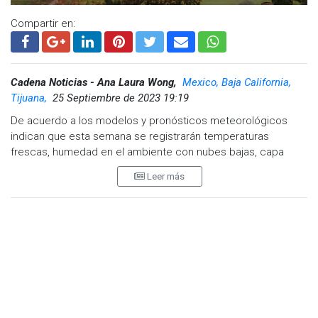
Compartir en:
Cadena Noticias - Ana Laura Wong,
Mexico, Baja California,
Tijuana,
25 Septiembre de 2023 19:19
De acuerdo a los modelos y pronósticos meteorológicos
indican que esta semana se registrarán temperaturas
frescas, humedad en el ambiente con nubes bajas, capa
marina densa y neblina en zonas costeras, mientras que los
Leer más
días martes y miércoles el clima cálido regresará.
También pudieran presentarse rachas de viento importantes
en zonas de cañones y laderas.
La temperatura máxima este martes será de 24 grados,
mínima de 15 centígrados y cielo nublado.
Para el miércoles, la temperatura máxima aumentará a los 26
grados con cielo nublado y mínima de 15 centígrados.