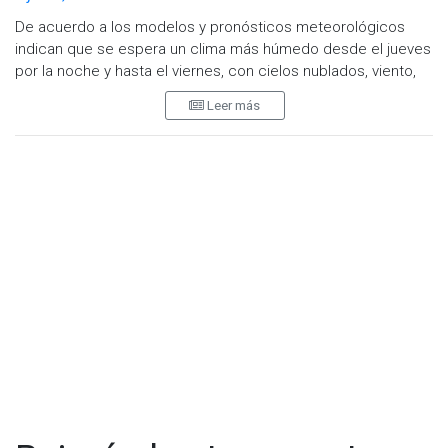
De acuerdo a los modelos y pronósticos meteorológicos
indican que se espera un clima más húmedo desde el jueves
por la noche y hasta el viernes, con cielos nublados, viento,
presencia de capa marina y neblina en zonas costeras.
Leer más
A partir del sábado podría presentarse un clima más cálido y
seco, extendiéndose hasta el inicio de la próxima semana.
La temperatura máxima este jueves será de 21 grados y
durante la noche mínima de 14 centígrados. Para el viernes
se pronostican lluvias ligeras, cielo nublado y temperatura
máxima de 18 grados.
El fin de semana la temperatura máxima oscilará entre los 20
y 21 grados, mientras que por la noche desciende a 9
centígrados.
La Dirección de Protección Civil recomienda mantenerse
pendiente de los avisos y comunicados oficiales
relacionados a los pronósticos meteorológicos.