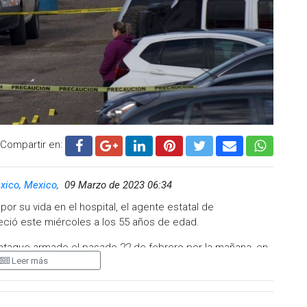
.cadenanoticias.com
| Twitter:
@cadena_noticias
|
adenanoticiasmx
| TikTok:
@CadenaNoticias
| Telegram:
Compartir en:
xico, Mexico,
09 Marzo de 2023 06:34
 su vida en el hospital, el agente estatal de
leció este miércoles a los 55 años de edad.
 ataque armado el pasado 22 de febrero por la mañana, en
Leer más
nvestigaciones y acciones operativas han derivado en el
al de entre los cuales se ubica a 3 participantes directos