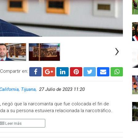
›
Compartir en:
California, Tijuana,
27 Julio de 2023 11:20
z, negó que la narcomanta que fue colocada el fin de
da a su persona estuviera relacionada la narcotráfico.
bores de inteligencia de la Fiscalía General del Estado
Leer más
a.