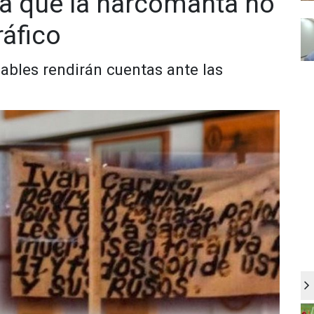
ra que la narcomanta no
ráfico
sables rendirán cuentas ante las