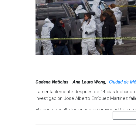
Visita y accede a todo nuestro contenido |
www
Facebook:
@cadenanoticiasmx
| Instagram:
@c
https://t.me/GrupoCadenaResumen
|
Cadena Noticias - Ana Laura Wong,
Ciudad de Mé
Lamentablemente después de 14 días luchando por
investigación José Alberto Enríquez Martínez fal
El agente resultó lesionado de gravedad tras un
la ciudad de Tijuana.
La Fiscalía General del Estado informó que las i
aseguramiento de 17 personas de un grupo crimin