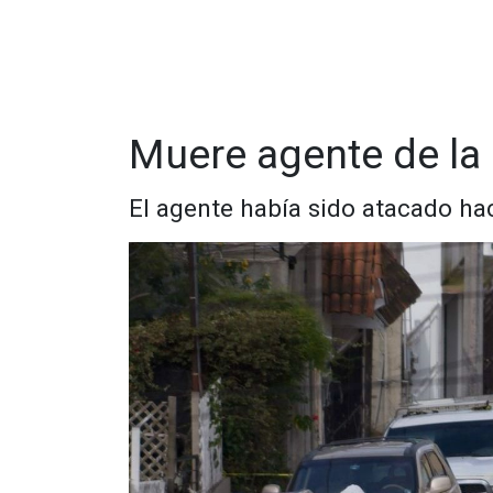
El fiscal aseguró que pronto los responsables de
cuentas ante la autoridad.
"Nosotros siempre hemos sido enérgicos en exp
generar pero que si haremos uso de todas las h
defender y proteger a nuestra ciudadanía"
Muere agente de la 
El agente había sido atacado h