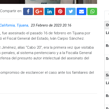
Compartir en:
O
California, Tijuana,
23 Febrero de 2023 20:16
L
 fue asesinado el pasado 16 de febrero en Tijuana por
 el Fiscal General del Estado, Iván Carpio Sánchez.
R
iménez, alías "Cabo 20", era la primera vez que visitaba
 penales, al sistema penitenciario y a la Fiscalía General
fensa del presunto autor intelectual del asesinato del
S
el compromiso de esclarecer el caso ante los familiares del
S
L
R
S