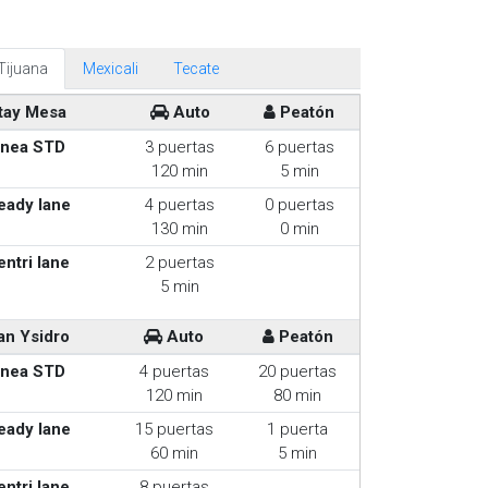
Tijuana
Mexicali
Tecate
tay Mesa
Auto
Peatón
inea STD
3 puertas
6 puertas
120 min
5 min
eady lane
4 puertas
0 puertas
130 min
0 min
entri lane
2 puertas
5 min
an Ysidro
Auto
Peatón
inea STD
4 puertas
20 puertas
120 min
80 min
eady lane
15 puertas
1 puerta
60 min
5 min
entri lane
8 puertas