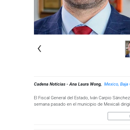
‹
Cadena Noticias - Ana Laura Wong,
Mexico, Baja 
El Fiscal General del Estado, Iván Carpio Sánche
semana pasado en el municipio de Mexicali dirigi
Ante medios de comunicación declaró que tras la
(FGE) saben de donde proviene dicha narcomant