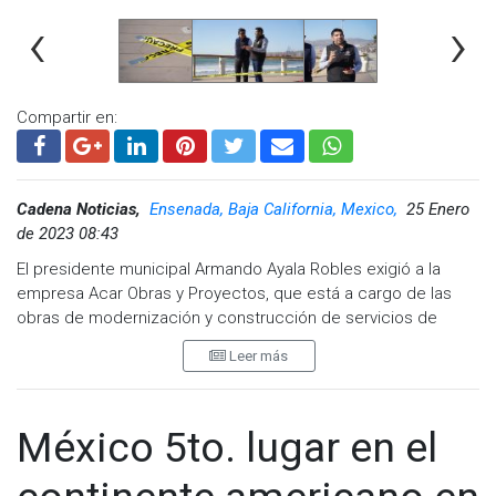
‹
›
Compartir en:
Cadena Noticias,
Ensenada, Baja California, Mexico,
25 Enero
de 2023 08:43
El presidente municipal Armando Ayala Robles exigió a la
empresa Acar Obras y Proyectos, que está a cargo de las
obras de modernización y construcción de servicios de
Playa Hermosa, solventar una serie de irregularidades, luego
Leer más
de una visita de supervisión en la que detectó
inconsistencias y daños, así lo planteo.
El -mandamás- de Ensenada, dijo que le solicitará a la
México 5to. lugar en el
empresa contratista el relleno de las plataformas de
balcones, así como el reemplazo de las maderas de los