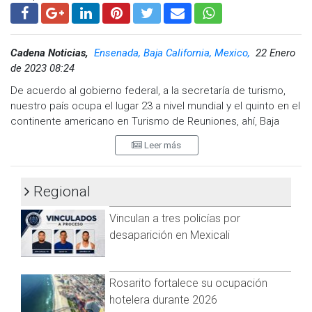
Cadena Noticias,
Ensenada, Baja California, Mexico,
22 Enero
de 2023 08:24
De acuerdo al gobierno federal, a la secretaría de turismo,
nuestro país ocupa el lugar 23 a nivel mundial y el quinto en el
continente americano en Turismo de Reuniones, ahí, Baja
California y específicamente el Valle de Guadalupe, juegan un
Leer más
papel sustancial de oportunidades para favorecer la
economía región, indicó Humberto Valdés Romero,
presidente de la Federación de Transporte y Experiencias en
Regional
Rutas Vinícolas Humberto Valdez Romero (Fetraex).
Vinculan a tres policías por
desaparición en Mexicali
Indicó que el éxito de este segmento turístico está vinculado
también a la riqueza natural, cultural y gastronómica, en
donde la cocina Baja Med que se origina en Ensenada,
Rosarito fortalece su ocupación
particularmente en el Valle de Guadalupe, han ido cobrando
hotelera durante 2026
cada vez mayor posicionamiento a nivel global, sumándole