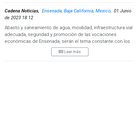
Cadena Noticias,
Ensenada, Baja California, Mexico,
01 Junio
de 2023 18:12
Abasto y saneamiento de agua, movilidad, infraestructura vial
adecuada, seguridad y promoción de las vocaciones
económicas de Ensenada, serán el tema constante con los
tres niveles de gobierno, indicó Marco Estudillo Bernal,
Leer más
durante su toma de compromiso como presidente del
Consejo Coordinador Empresarial de Ensenada.
Por su parte, la gobernadora de Baja California, Marina del
Pilar Ávila Olmeda, reiteró que la coordinación y la
comunicación serán herramientas fundamentales para
avanzar en los temas que impulsará la agenda de Consejo
Coordinador Empresarial de Ensenada.
“Amor con amor se paga, y el apoyo decidido que siempre
me has dado, será bien recompensado para fortalecer todas
las acciones que se necesiten, que representen mejorar la
competitividad y el bienestar de Ensenada; no pudieron