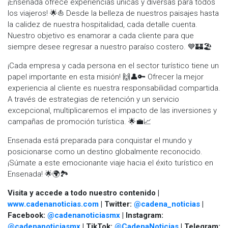
¡Ensenada ofrece experiencias únicas y diversas para todos
los viajeros! 🌟⛵ Desde la belleza de nuestros paisajes hasta
la calidez de nuestra hospitalidad, cada detalle cuenta.
Nuestro objetivo es enamorar a cada cliente para que
siempre desee regresar a nuestro paraíso costero. 💙🏰🏖️
¡Cada empresa y cada persona en el sector turístico tiene un
papel importante en esta misión! 🙌👤🔑 Ofrecer la mejor
experiencia al cliente es nuestra responsabilidad compartida.
A través de estrategias de retención y un servicio
excepcional, multiplicaremos el impacto de las inversiones y
campañas de promoción turística. 🌟💼📈
Ensenada está preparada para conquistar el mundo y
posicionarse como un destino globalmente reconocido.
¡Súmate a este emocionante viaje hacia el éxito turístico en
Ensenada! 🌟🌍🏞️
Visita y accede a todo nuestro contenido |
www.cadenanoticias.com
| Twitter:
@cadena_noticias
|
Facebook:
@cadenanoticiasmx
| Instagram:
@cadenanoticiasmx
| TikTok:
@CadenaNoticias
| Telegram: