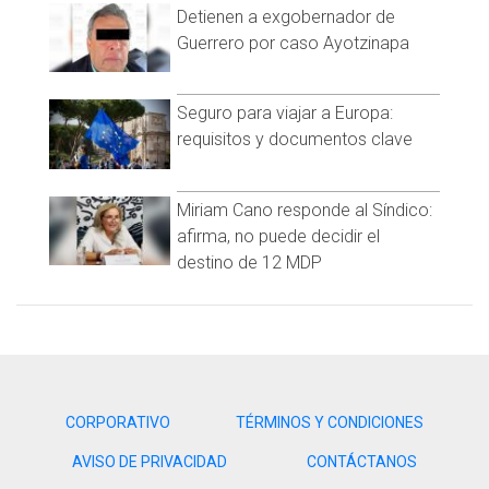
Detienen a exgobernador de
el 5° sitio, con el 12% de la biodiversidad planetaria, en donde
Guerrero por caso Ayotzinapa
Baja California y el Valle de Guadalupe, tienen un lugar
preponderante.
Vamos llegando al término del primer mes, del primer
Seguro para viajar a Europa:
trimestre del año, en una etapa histórica en donde la
requisitos y documentos clave
reactivación económica continúa siendo una prioridad para el
sector productivo después de la pandemia, principalmente
del sector turístico que fue uno de los más golpeados a nivel
Miriam Cano responde al Síndico:
global, por lo que son urgentes los acuerdos, para fortalecer
afirma, no puede decidir el
una estrategia de beneficios para todos, puntualizó.
destino de 12 MDP
CORPORATIVO
TÉRMINOS Y CONDICIONES
AVISO DE PRIVACIDAD
CONTÁCTANOS