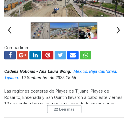
‹
›
Compartir en:
Cadena Noticias - Ana Laura Wong,
Mexico, Baja California,
Tijuana,
19 Septiembre de 2025 15:56
Las regiones costeras de Playas de Tijuana, Playas de
Rosarito, Ensenada y San Quintín llevaron a cabo este viernes
19 de septiembre su primer simulacro de tsunami, como
Leer más
parte del Segundo Simulacro Nacional 2025. La actividad se
realizó bajo la hipótesis de un sismo de magnitud 9.5 con
epicentro en Hawái, que generaría un alto oleaje en la zona.