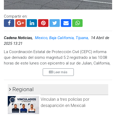
Compartir en:
Cadena Noticias,
Mexico, Baja California, Tijuana,
14 Abril de
2025 13:21
La Coordinación Estatal de Protección Civil (CEPC) informa
que derivado del sismo magnitud 5.2 registrado a las 10:08
horas de este lunes con epicentro al sur de Julian, California,
se activaron diversos protocolos de prevención y seguridad
Leer más
para la población.
El titular de la CEPC, Salvador Cervantes Hernández, indicó
Regional
que la percepción del sismo se concentró principalmente en
la zona norte del estado, especialmente en Tijuana, debido a
Vinculan a tres policías por
la cercanía del epicentro con la zona fronteriza.
desaparición en Mexicali
Por instrucciones de la gobernadora de Baja California,