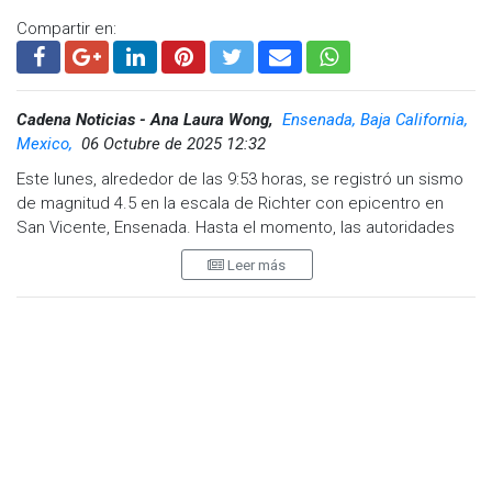
Compartir en:
Cadena Noticias - Ana Laura Wong,
Ensenada, Baja California,
Mexico,
06 Octubre de 2025 12:32
Este lunes, alrededor de las 9:53 horas, se registró un sismo
de magnitud 4.5 en la escala de Richter con epicentro en
San Vicente, Ensenada. Hasta el momento, las autoridades
no han reportado daños materiales ni lesiones, y el monitoreo
Leer más
continúa en distintas zonas del municipio.
Julio César Obregón Angulo, director de Protección Civil
municipal, explicó que el personal de la dependencia sigue
evaluando la situación y manteniendo a la población
informada.
El funcionario hizo un llamado a la ciudadanía para mantener
la calma y estar atentos a posibles réplicas, utilizando
responsablemente el número de emergencias 9-1-1.