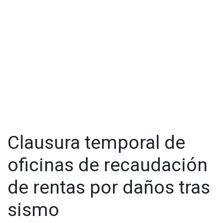
Aunque este ejercicio fue una simulación, las autoridades
reiteraron la importancia de que la población costera
permanezca alerta y siga las indicaciones de protección en
caso de una emergencia real. El director de Protección Civil
municipal, José Luis Jiménez, informó que aproximadamente
cien personas participaron en la actividad, entre locatarios,
comerciantes y visitantes en la playa, además de contar con
la presencia de siete elementos de Protección Civil, siete
elementos salvavidas de Bomberos y cuatro integrantes de
la estación de bomberos local.
Clausura temporal de
oficinas de recaudación
de rentas por daños tras
sismo