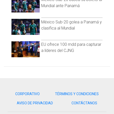
y reportar cualquier emergencia al 9-1-1.
Mundial ante Panamá
Visita y accede a todo nuestro contenido |
www.cadenanoticias.com
| Twitter:
@cadena_noticias
|
México Sub-20 golea a Panamá y
Facebook:
@cadenanoticiasmx
| Instagram:
clasifica al Mundial
@cadenanoticiasmx
| TikTok:
@CadenaNoticias
|
Whatsapp:
@CadenaNoticias
| Telegram:
@CadenaNoticias
EU ofrece 100 mdd para capturar
a líderes del CJNG
CORPORATIVO
TÉRMINOS Y CONDICIONES
AVISO DE PRIVACIDAD
CONTÁCTANOS