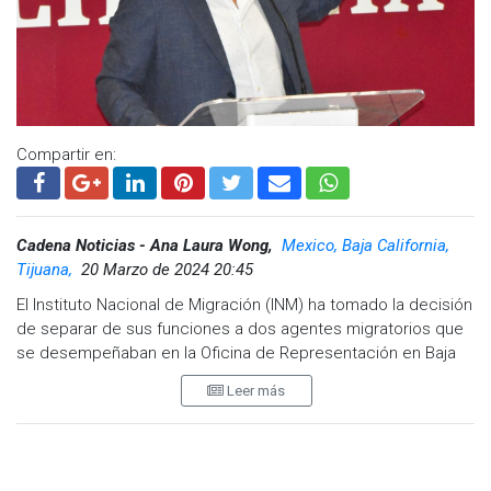
Compartir en:
Cadena Noticias - Ana Laura Wong,
Mexico, Baja California,
Tijuana,
20 Marzo de 2024 20:45
El Instituto Nacional de Migración (INM) ha tomado la decisión
de separar de sus funciones a dos agentes migratorios que
se desempeñaban en la Oficina de Representación en Baja
California, luego de que la Fiscalía General de la República
Leer más
(FGR) iniciara una investigación por presuntos actos ilícitos
en los que estarían involucrados.
Según informó Jesús Alejandro Ruiz Uribe, delegado federal
de Programas para el Bienestar de Baja California, uno de los