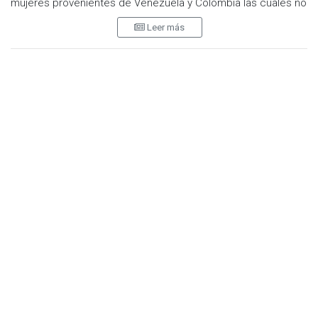
mujeres provenientes de Venezuela y Colombia las cuales no
pudieron comprobar su estadía en el país.
Leer más
Por parte del Delegado Federal Alejandro Ruiz Uribe
menciono la migración de toda índole se ha incrementado
hacia la frontera, en donde hasta la misma migración sexual
ha sido concurrente, sin embargo, se pretende descartar la
trata de personas.
En los hoteles de la ciudad es muy común que se realicen
estos operativos en donde hay precedentes en años
anteriores.