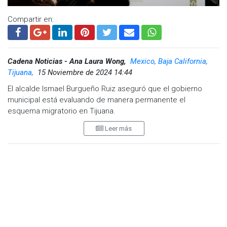
Compartir en:
Cadena Noticias - Ana Laura Wong,
Mexico, Baja California,
Tijuana,
15 Noviembre de 2024 14:44
El alcalde Ismael Burgueño Ruiz aseguró que el gobierno
municipal está evaluando de manera permanente el
esquema migratorio en Tijuana.
Leer más
Durante el jueves de 'mañanera', el alcalde destacó que se
han llevado a cabo varias reuniones con el Instituto Nacional
de Migración (INAMI) y se han revisado los albergues
disponibles en la ciudad para garantizar un apoyo adecuado
a quienes llegan en busca de mejores oportunidades.
“Estamos en un proceso de reorganización y estrategia”,
afirmó Burgueño Ruiz, quien solicitó la creación de una mesa
de seguridad en coordinación con las autoridades estatales
y federales para abordar de manera integral el tema