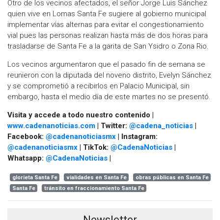
Otro de los vecinos afectados, el señor Jorge Luis Sánchez
quien vive en Lomas Santa Fe sugiere al gobierno municipal
implementar vías alternas para evitar el congestionamiento
vial pues las personas realizan hasta más de dos horas para
trasladarse de Santa Fe a la garita de San Ysidro o Zona Rio.
Los vecinos argumentaron que el pasado fin de semana se
reunieron con la diputada del noveno distrito, Evelyn Sánchez
y se comprometió a recibirlos en Palacio Municipal, sin
embargo, hasta el medio día de este martes no se presentó.
Visita y accede a todo nuestro contenido |
www.cadenanoticias.com
| Twitter:
@cadena_noticias
|
Facebook:
@cadenanoticiasmx
| Instagram:
@cadenanoticiasmx
| TikTok:
@CadenaNoticias
|
Whatsapp:
@CadenaNoticias
|
glorieta Santa Fe
vialidades en Santa Fe
obras públicas en Santa Fe
Santa Fe
tránsito en fraccionamiento Santa Fe
Newsletter