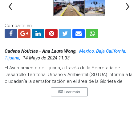
‹
›
Compartir en:
Cadena Noticias - Ana Laura Wong,
Mexico, Baja California,
Tijuana,
14 Mayo de 2024 11:33
El Ayuntamiento de Tijuana, a través de la Secretaría de
Desarrollo Territorial Urbano y Ambiental (SDTUA) informa a la
ciudadanía la semaforización en el área de la Glorieta de
Santa Fe.
Leer más
Adelantó que el próximo viernes 17 de mayo, de manera
paralela continuarán con los trabajos en las obras
complementarias para la mejora de la zona para la
conclusión total del proyecto.
El titular de la Dirección de Obras e Infraestructura Urbana