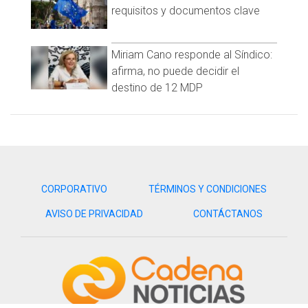
vamos a reducir a 15 minutos, porque qué importante es el
requisitos y documentos clave
tiempo”, enfatizó Caballero Ramírez.
Miriam Cano responde al Síndico:
afirma, no puede decidir el
destino de 12 MDP
CORPORATIVO
TÉRMINOS Y CONDICIONES
AVISO DE PRIVACIDAD
CONTÁCTANOS
El secretario de Gobierno Municipal, Miguel Ángel Bujanda
Ruiz, destacó que la obra será donada al Ayuntamiento y
traerá un auge para la zona oeste, donde además se
instalará un desarrollo industrial para que la gente de Santa
Fe pueda trabajar ahí, pues estos proyectos deben venir