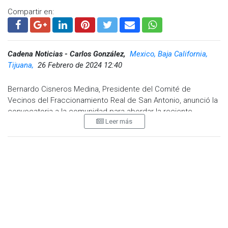
Compartir en:
Cadena Noticias - Carlos González,
Mexico, Baja California,
Tijuana,
26 Febrero de 2024 12:40
Bernardo Cisneros Medina, Presidente del Comité de
Vecinos del Fraccionamiento Real de San Antonio, anunció la
convocatoria a la comunidad para abordar la reciente
Leer más
modificación de la Glorieta de Santa Fe, la cual comenzó a
ser objeto de obras polémicas y controvertidas.
Desde este lunes 26 de febrero, se iniciaron los trabajos para
modificar la glorieta, el cual será dividida, y dichas obras
durarán cerca de cuatro meses.
El posicionamiento de los vecinos es claro: se oponen a que
la glorieta sea retirada y divida, expresando que no desean
que se fragmente como una ''pelota de béisbol''. A pesar de
las recientes obras, los residentes temen que el tráfico siga