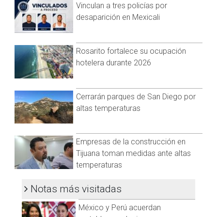
El tribunal también ordenó el pago de $443,000.00 pesos en
Vinculan a tres policías por
reparaciones por el daño causado.
desaparición en Mexicali
Rosarito fortalece su ocupación
hotelera durante 2026
Cerrarán parques de San Diego por
altas temperaturas
Empresas de la construcción en
Tijuana toman medidas ante altas
temperaturas
Notas más visitadas
México y Perú acuerdan