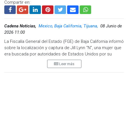
Compartir en:
Cadena Noticias,
Mexico, Baja California, Tijuana,
08 Junio de
2026 11:00
La Fiscalía General del Estado (FGE) de Baja California informó
sobre la localización y captura de Jill Lynn “N”, una mujer que
era buscada por autoridades de Estados Unidos por su
presunta participación en el delito de fraude.
Leer más
De acuerdo con la dependencia, elementos de la Agencia
Estatal de Investigación (AEI) realizaron labores de análisis e
intercambio de información con el área de Enlace
Internacional de la propia Fiscalía, lo que permitió identificar
que la mujer contaba con un mandato judicial vigente en
territorio estadounidense.
Tras el cruce de datos con corporaciones norteamericanas,
se confirmó que la orden de aprehensión fue emitida por la
Corte Superior de California, en el Condado de Riverside, por