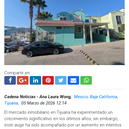
Boulevard Benito Juárez, donde agentes aseguraron equipo
de cómputo, documentación diversa y dejaron el inmueble
bajo resguardo ministerial.
Posteriormente, este día se ejecutó otra diligencia en un
predio localizado sobre la Avenida Constitución, en la Zona
Centro de Tijuana, con el objetivo de recabar más indicios
para la investigación.
Compartir en:
Cadena Noticias - Ana Laura Wong,
Mexico, Baja California,
Tijuana,
05 Marzo de 2026 12:14
El mercado inmobiliario en Tijuana ha experimentado un
crecimiento significativo en los últimos años, sin embargo,
este auge ha sido acompañado por un aumento en intentos