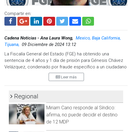
@cadenanoticiasmx
| TikTok:
@CadenaNoticias
|
Whatsapp:
@CadenaNoticias
| Telegram:
@CadenaNoticias
Compartir en:
Cadena Noticias - Ana Laura Wong,
Mexico, Baja California,
Tijuana,
09 Diciembre de 2024 13:12
La Fiscalía General del Estado (FGE) ha obtenido una
sentencia de 4 años y 1 día de prisión para Génesis Chávez
Velázquez, condenado por fraude específico a un ciudadano
en Tijuana.
Leer más
Durante el proceso, se evidenció que entre junio y julio de
2020, Chávez Velázquez engañó a la víctima haciéndole creer
Regional
que le transferiría la propiedad de dos bienes inmuebles en
el fraccionamiento Urbi Quinta del Cedro. A pesar de no tener
Miriam Cano responde al Síndico:
ningún derecho sobre dichas propiedades, el sentenciado
afirma, no puede decidir el destino
recibió un total de $413,000.00 pesos mediante
de 12 MDP
transferencias electrónicas.