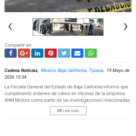
Whatsapp:
@CadenaNoticias
| Telegram:
@CadenaNoticias
‹
›
Compartir en:
Cadena Noticias,
Mexico, Baja California, Tijuana,
19 Mayo de
2026 15:34
La Fiscalía General del Estado de Baja California informó que
cumplimentó órdenes de cateo en oficinas de la empresa
ANM Motors como parte de las investigaciones relacionadas
con diversas denuncias por el presunto delito de fraude en
Leer más
los municipios de Mexicali y Tijuana.
El Fiscal Central, Jesús Manuel López Moreno, detalló que las
diligencias forman parte de la integración de carpetas de