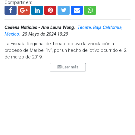
Compartir en:
Cadena Noticias - Ana Laura Wong,
Tecate, Baja California,
Mexico,
20 Mayo de 2024 10:29
La Fiscalía Regional de Tecate obtuvo la vinculación a
proceso de Maribel “N”, por un hecho delictivo ocurrido el 2
de marzo de 2019.
Leer más
Ese día, la víctima, después de estar cinco días fuera de la
ciudad, acudió a su predio ubicado en avenida Jiquilpan de la
colonia Lázaro Cárdenas en este municipio, el cual adquirió
mediante contrato de compraventa de fecha 16 de
septiembre de 2006.
Al llegar y querer acceder a dicho predio, se dio cuenta de
que su casa estaba habitada. En ese momento, la imputada
salió de la vivienda y la ofendida la cuestionó por haberse
metido a su vivienda. La imputada señaló que era su
domicilio y que le pertenecía a su padre.