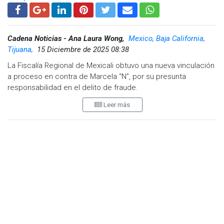
Cadena Noticias - Ana Laura Wong,
Mexico, Baja California,
Tijuana,
15 Diciembre de 2025 08:38
La Fiscalía Regional de Mexicali obtuvo una nueva vinculación
a proceso en contra de Marcela “N”, por su presunta
responsabilidad en el delito de fraude.
Leer más
De acuerdo con la investigación, el 9 de mayo de 2023 se
firmó un contrato de prestación de servicios mediante el
cual la imputada se comprometió a gestionar la compraventa
de un inmueble ubicado en el fraccionamiento Jardines del
Lago.
Para ello, la víctima le entregó una cantidad considerable de
dinero. Sin embargo, con el paso del tiempo se constató que
la imputada no efectuó trámite alguno, ni devolvió el dinero
recibido, generando un perjuicio económico a la parte
afectada.