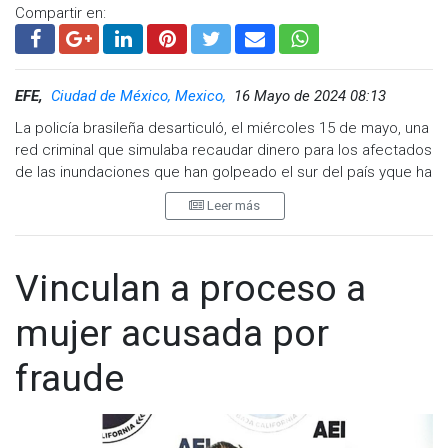
Compartir en:
EFE,
Ciudad de México, Mexico,
16 Mayo de 2024 08:13
La policía brasileña desarticuló, el miércoles 15 de mayo, una
red criminal que simulaba recaudar dinero para los afectados
de las inundaciones que han golpeado el sur del país yque ha
dejado hasta el momento 150 muertos y más de 600 mil
Leer más
desplazados.
En una operación policial realizada en el estado de São
Paulo, fueron detenidas dos personas y embargadas varias
Vinculan a proceso a
cuentas bancarias, según informó la Policía Civil de Río
Grande do Sul, la región más afectada por el desastre que ha
mujer acusada por
causado una destrucción sin precedentes.
fraude
Según la investigación, dos hombres y una mujer, con el
apoyo de un menor de edad, crearon una serie de "cuentas
falsas" en redes sociales haciéndose pasar por perfiles
oficiales del Gobierno de Río Grande do Sul.