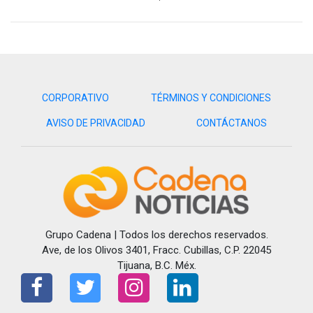
“Es ilógico que a quien se ha señalado como su peor enemigo,
a quien ha perseguido política y penalmente, pueda participar
en eventos tan sensibles y confidenciales de la gobernadora
Marina del Pilar”,
expuso.
CORPORATIVO
TÉRMINOS Y CONDICIONES
El exmandatario también cuestionó que se pretenda
AVISO DE PRIVACIDAD
CONTÁCTANOS
responsabilizarlo de facilitar recursos o contactos a la
gobernadora, cuando, afirmó, desde los primeros días de su
administración la ha señalado por presuntos vínculos con el
crimen organizado.
Bonilla consideró que Ávila Olmeda atraviesa una
“crisis de
pánico”
y acusó un cambio en su postura frente a las
Grupo Cadena | Todos los derechos reservados.
filtraciones. Según señaló, ante el primer material difundido la
Ave, de los Olivos 3401, Fracc. Cubillas, C.P. 22045
gobernadora negó los hechos, mientras que después de una
Tijuana, B.C. Méx.
segunda filtración lo colocó como responsable.
Finalmente, el comisionado político del PT exigió que la
gobernadora explique quiénes intervinieron y de qué manera