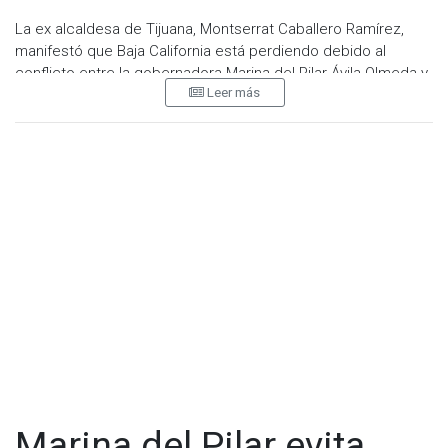
La ex alcaldesa de Tijuana, Montserrat Caballero Ramírez,
manifestó que Baja California está perdiendo debido al
conflicto entre la gobernadora Marina del Pilar Ávila Olmeda y
Leer más
el exgobernador Jaime Bonilla Valdez. Consideró que estas
disputas distraen la atención de los asuntos que realmente
importan para la entidad.
Caballero Ramírez señaló que sería recomendable que
ambos actores políticos avancen y dejen de lado estos
temas, aunque reconoció que no está en sus manos
decidirlo.
Marina del Pilar evita