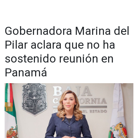
@cadenanoticiasmx
| TikTok:
@CadenaNoticias
|
Whatsapp:
@CadenaNoticias
| Telegram:
@CadenaNoticias
Gobernadora Marina del
Pilar aclara que no ha
sostenido reunión en
Panamá