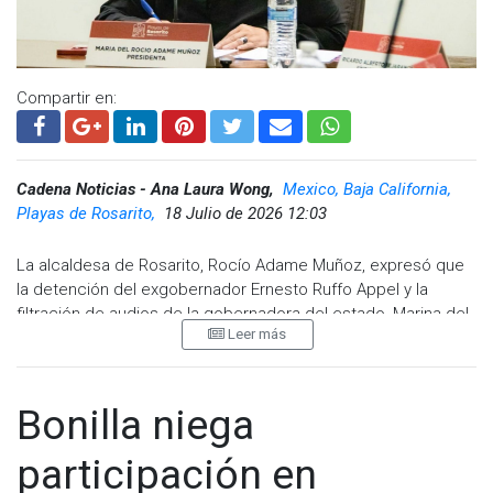
Whatsapp:
@CadenaNoticias
| Telegram:
@CadenaNoticias
Compartir en:
Cadena Noticias - Ana Laura Wong,
Mexico, Baja California,
Playas de Rosarito,
18 Julio de 2026 12:03
La alcaldesa de Rosarito, Rocío Adame Muñoz, expresó que
la detención del exgobernador Ernesto Ruffo Appel y la
filtración de audios de la gobernadora del estado, Marina del
Leer más
Pilar Ávila Olmeda, son asuntos completamente diferentes y
no deben relacionarse.
Adame Muñoz explicó que en el caso de Ruffo Appel, existe
Bonilla niega
un señalamiento muy directo y una orden de aprehensión ya
cumplimentada. La alcaldesa mencionó que será la Fiscalía
participación en
General del Estado quien proporcione mayor información