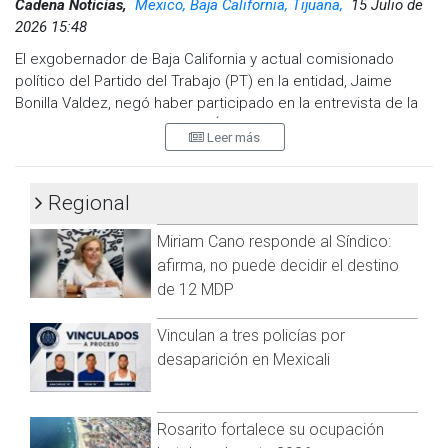
Cadena Noticias,
Mexico, Baja California, Tijuana,
15 Julio de
@cadenanoticiasmx
| TikTok:
@CadenaNoticias
|
2026 15:48
Whatsapp:
@CadenaNoticias
| Telegram:
@CadenaNoticias
El exgobernador de Baja California y actual comisionado
político del Partido del Trabajo (PT) en la entidad, Jaime
Bonilla Valdez, negó haber participado en la entrevista de la
gobernadora Marina del Pilar Ávila Olmeda con agencias
Leer más
estadounidenses, así como en cualquier maniobra para
grabar o filtrar conversaciones.
Regional
A través de un comunicado emitido por el PT, Bonilla sostuvo
que resulta “ilógico” que se le vincule con un encuentro que,
Miriam Cano responde al Síndico:
por su naturaleza, habría sido sensible y confidencial,
afirma, no puede decidir el destino
especialmente por la confrontación política que ha
de 12 MDP
mantenido con la mandataria estatal.
Vinculan a tres policías por
desaparición en Mexicali
Rosarito fortalece su ocupación