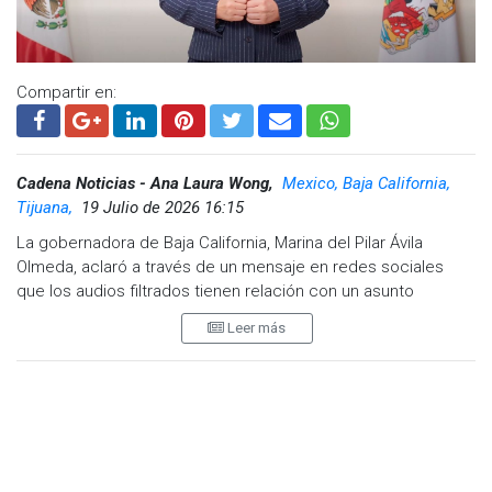
Compartir en:
Cadena Noticias - Ana Laura Wong,
Mexico, Baja California,
Tijuana,
19 Julio de 2026 16:15
La gobernadora de Baja California, Marina del Pilar Ávila
Olmeda, aclaró a través de un mensaje en redes sociales
que los audios filtrados tienen relación con un asunto
personal, específicamente la cancelación y tramitación de su
Leer más
visa.
Señaló que las conversaciones filtradas corresponden a
hechos ocurridos en 2025 y que, en ese contexto, aceptó
escuchar a distintas personas que afirmaban poder orientarla
en el proceso migratorio, aunque una de esas personas la
engañó.