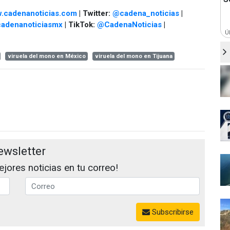
.cadenanoticias.com
| Twitter:
@cadena_noticias
|
adenanoticiasmx
| TikTok:
@CadenaNoticias
|
Ú
viruela del mono en México
viruela del mono en Tijuana
ewsletter
jores noticias en tu correo!
Subscribirse