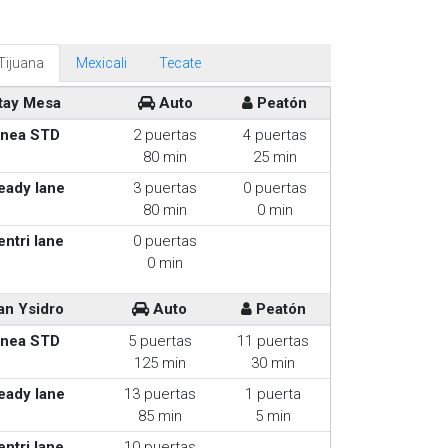
Tijuana
Mexicali
Tecate
tay Mesa
Auto
Peatón
inea STD
2 puertas
4 puertas
80 min
25 min
eady lane
3 puertas
0 puertas
80 min
0 min
entri lane
0 puertas
0 min
an Ysidro
Auto
Peatón
inea STD
5 puertas
11 puertas
125 min
30 min
eady lane
13 puertas
1 puerta
85 min
5 min
entri lane
10 puertas