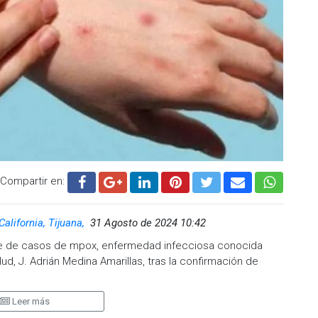
grupos más vulnerables, en particular niños y personas que
ia de la OMS, en los últimos años se ha avanzado en el
rotes de viruela símica y la capacidad de respuesta, que
 de vacunas contra el virus.
eterminadas recomendaciones para la prevención de esta
ias, desde 2022 hasta la actualidad se han confirmado en
l menos 377 muertes.
Compartir en:
.cadenanoticias.com
| Twitter:
@cadena_noticias
|
adenanoticiasmx
| TikTok:
@CadenaNoticias
|
enaNoticias
California, Tijuana,
31 Agosto de 2024 10:42
libre de casos de mpox, enfermedad infecciosa conocida
ud, J. Adrián Medina Amarillas, tras la confirmación de
Leer más
lidad de que se están realizando todas las medidas de