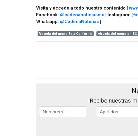
Visita y accede a todo nuestro contenido |
www
Facebook:
@cadenanoticiasmx
| Instagram:
@c
Whatsapp:
@CadenaNoticias
|
Viruela del mono Baja California
viruela del mono en BC
N
¡Recibe nuestras me