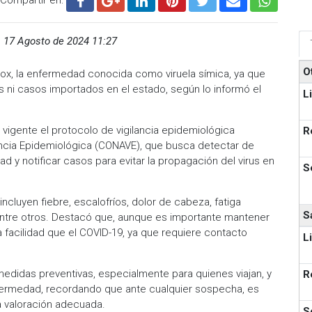
,
17 Agosto de 2024 11:27
O
pox, la enfermedad conocida como viruela símica, ya que
 ni casos importados en el estado, según lo informó el
L
 vigente el protocolo de vigilancia epidemiológica
R
lancia Epidemiológica (CONAVE), que busca detectar de
 y notificar casos para evitar la propagación del virus en
S
ncluyen fiebre, escalofríos, dolor de cabeza, fatiga
S
, entre otros. Destacó que, aunque es importante mantener
a facilidad que el COVID-19, ya que requiere contacto
L
medidas preventivas, especialmente para quienes viajan, y
R
nfermedad, recordando que ante cualquier sospecha, es
 valoración adecuada.
S