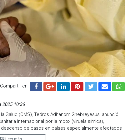
Compartir en:
e 2025 10:36
de la Salud (OMS), Tedros Adhanom Ghebreyesus, anunció
nitaria internacional por la mpox (viruela símica),
el descenso de casos en países especialmente afectados
di, Sierra Leona y Uganda.
Leer más