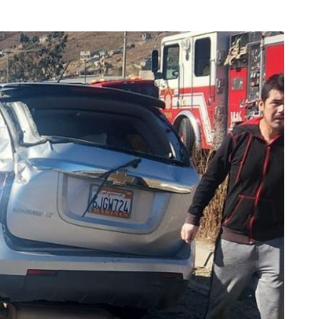
.cadenanoticias.com
| Twitter:
@cadena_noticias
|
adenanoticiasmx
| TikTok:
@CadenaNoticias
|
enaNoticias