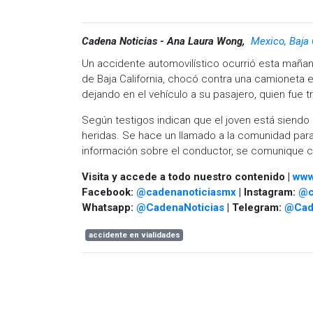
Cadena Noticias - Ana Laura Wong,
Mexico, Baja 
Un accidente automovilístico ocurrió esta mañan
de Baja California, chocó contra una camioneta e
dejando en el vehículo a su pasajero, quien fue 
Según testigos indican que el joven está siend
heridas. Se hace un llamado a la comunidad para
información sobre el conductor, se comunique c
Visita y accede a todo nuestro contenido |
www
Facebook:
@cadenanoticiasmx
| Instagram:
@c
Whatsapp:
@CadenaNoticias
| Telegram:
@Cad
accidente en vialidades