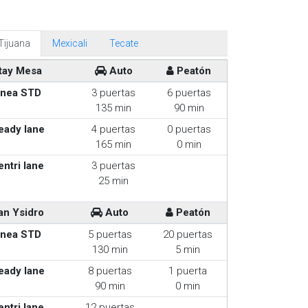
Tijuana
Mexicali
Tecate
tay Mesa
Auto
Peatón
inea STD
3 puertas
6 puertas
135 min
90 min
eady lane
4 puertas
0 puertas
165 min
0 min
entri lane
3 puertas
25 min
an Ysidro
Auto
Peatón
inea STD
5 puertas
20 puertas
130 min
5 min
eady lane
8 puertas
1 puerta
90 min
0 min
entri lane
12 puertas