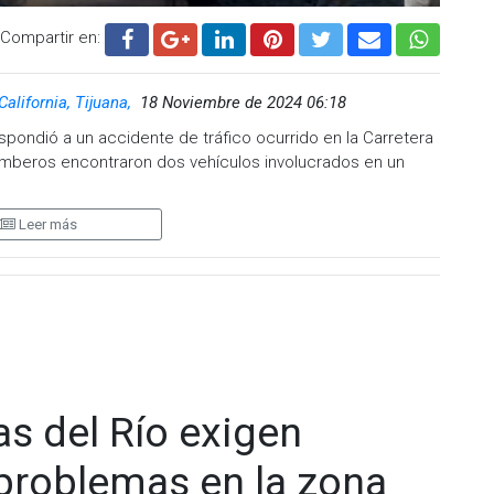
Compartir en:
California, Tijuana,
18 Noviembre de 2024 06:18
pondió a un accidente de tráfico ocurrido en la Carretera
 bomberos encontraron dos vehículos involucrados en un
Leer más
 heridas: tres féminas, de 10 y 12 años, con lesiones
adados al IMSS del Municipio de Tecate.
o por dolor de cabeza y trasladado a la clínica 1 del
s del Río exigen
raron el cuerpo de un hombre de aproximadamente 50 años,
 problemas en la zona
 liberar el cuerpo comenzaron de inmediato.