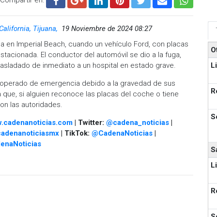
California, Tijuana,
19 Noviembre de 2024 08:27
a en Imperial Beach, cuando un vehículo Ford, con placas
O
stacionada. El conductor del automóvil se dio a la fuga,
L
trasladado de inmediato a un hospital en estado grave.
o operado de emergencia debido a la gravedad de sus
R
 que, si alguien reconoce las placas del coche o tiene
on las autoridades.
S
.cadenanoticias.com
| Twitter:
@cadena_noticias
|
adenanoticiasmx
| TikTok:
@CadenaNoticias
|
enaNoticias
S
L
R
S