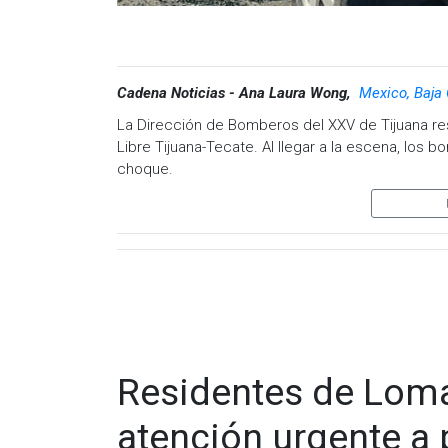
Cadena Noticias - Ana Laura Wong,
Mexico, Baja 
La Dirección de Bomberos del XXV de Tijuana res
Libre Tijuana-Tecate. Al llegar a la escena, los
choque.
En el primer vehículo, cuatro personas resultaron
moderadas, y una mujer de 32 años, todos trasl
Adicionalmente, un hombre de 32 años fue atendid
IMSS en Tijuana.
Residentes de Loma
En el segundo vehículo, los rescatistas encont
atención urgente a
quien había quedado prensado. Las labores para