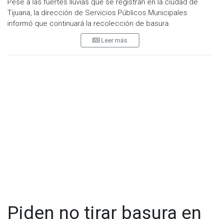
Pese a las fuertes lluvias que se registran en la ciudad de
Tijuana, la dirección de Servicios Públicos Municipales
informó que continuará la recolección de basura.
Leer más
"No vamos a suspender la recolección de basura, siguen los
compañeros del departamento de limpia, siguen trabajando
en su ruta normales con lluvia", detalló el titular de la
Secretaría, Miguel Ángel Bujanda.
Además aprovechó para reconocer la labor de los
elementos de servicios públicos municipales pues se
encuentran trabajando bajo la lluvia.
Visita y accede a todo nuestro contenido |
www.cadenanoticias.com
| Twitter:
@cadena_noticias
|
Facebook:
@cadenanoticiasmx
| Instagram:
@cadenanoticiasmx
| TikTok:
@CadenaNoticias
| Telegram:
https://t.me/GrupoCadenaResumen
|
Piden no tirar basura en