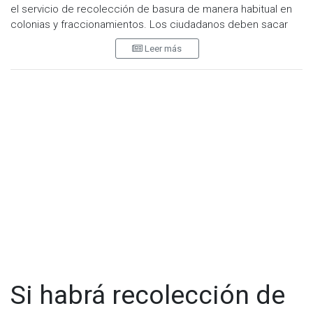
el servicio de recolección de basura de manera habitual en
colonias y fraccionamientos. Los ciudadanos deben sacar
sus residuos a la hora acostumbrada.
Leer más
El centro de transferencia "El Paraíso" también estará
disponible para recibir desechos, de 7:00 a 16:00 horas.
Visita y accede a todo nuestro contenido |
www.cadenanoticias.com
| Twitter:
@cadena_noticias
|
Facebook:
@cadenanoticiasmx
| Instagram:
@cadenanoticiasmx
| TikTok:
@CadenaNoticias
|
Whatsapp:
@CadenaNoticias
|
Si habrá recolección de