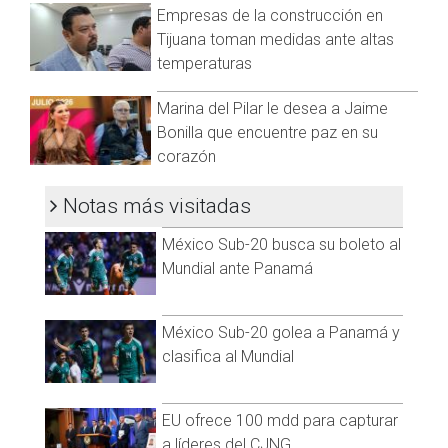
Empresas de la construcción en
La funcionará publica agregó, que más de 180 residentes
Tijuana toman medidas ante altas
fueron atendidos en las oficinas delegacionales, con trámites
temperaturas
como actas de nacimiento y defunción; pago de
contribuciones; y, asesoría para acceder a programas
Marina del Pilar le desea a Jaime
sociales de los tres órdenes de gobierno.
Bonilla que encuentre paz en su
corazón
Agregó que, en atención a los grupos vulnerables, se realizó
una jornada especial en el Valle de la Trinidad, en la que se
Notas más visitadas
entregaron 26 despensas y 21 lonas de uso rudo, para
personas de la tercera edad y madres jefas de familia.
México Sub-20 busca su boleto al
Mundial ante Panamá
México Sub-20 golea a Panamá y
Visita y accede a todo nuestro contenido |
clasifica al Mundial
www.cadenanoticias.com
| Twitter:
@cadena_noticias
|
Facebook:
@cadenanoticiasmx
| Instagram:
@cadenanoticiasmx
| TikTok:
@CadenaNoticias
| Telegram:
EU ofrece 100 mdd para capturar
https://t.me/GrupoCadenaResumen
|
a líderes del CJNG