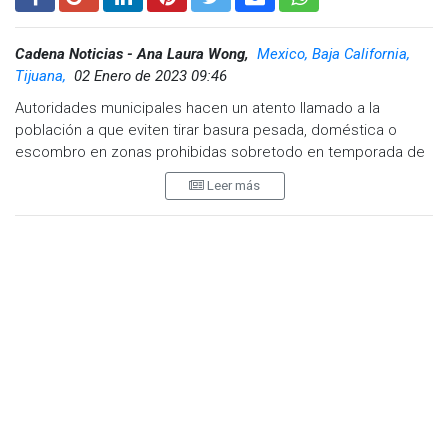
Cadena Noticias - Ana Laura Wong,
Mexico, Baja California,
Tijuana,
02 Enero de 2023 09:46
Autoridades municipales hacen un atento llamado a la
población a que eviten tirar basura pesada, doméstica o
escombro en zonas prohibidas sobretodo en temporada de
lluvias.
Leer más
Durante el fin de semana que se presentaron fuertes lluvias,
el exceso de basura que fue arrastrada por el agua y el
escombro que fue tirado de manera irresponsable en la zona
del pluvial en Gato Bronco colapsó, lo que impidió el libre
paso del agua y derivó en afectaciones para la población.