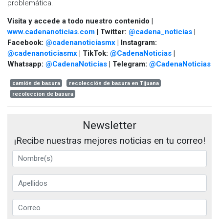
problemática.
Visita y accede a todo nuestro contenido |
www.cadenanoticias.com
| Twitter:
@cadena_noticias
|
Facebook:
@cadenanoticiasmx
| Instagram:
@cadenanoticiasmx
| TikTok:
@CadenaNoticias
|
Whatsapp:
@CadenaNoticias
| Telegram:
@CadenaNoticias
camión de basura
recolección de basura en Tijuana
recoleccion de basura
Newsletter
¡Recibe nuestras mejores noticias en tu correo!