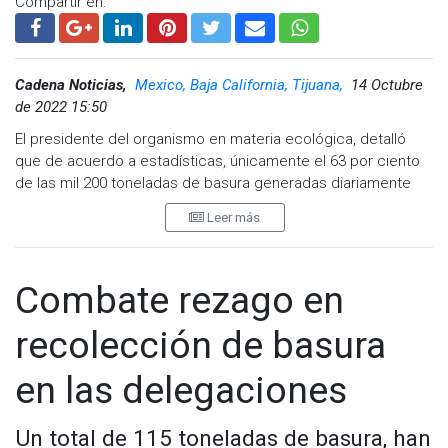
Compartir en:
Cadena Noticias,
Mexico, Baja California, Tijuana,
14 Octubre
de 2022 15:50
El presidente del organismo en materia ecológica, detalló
que de acuerdo a estadísticas, únicamente el 63 por ciento
de las mil 200 toneladas de basura generadas diariamente
son enviados al relleno sanitario, mientras que el 37 por
Leer más
ciento restante terminan en basureros clandestinos.
“La falta de un plan de manejo correcto de nuestros residuos
en Tijuana, seguirá presentando problemas para el
Combate rezago en
ayuntamiento para brindar el servicio de recolección a sus
habitantes con impactos negativos”, afirmó.
recolección de basura
Criticó que el Gobierno Municipal invierta en contratos de
en las delegaciones
arrendamiento de camiones, creyendo que es la solución
para lograr aumentar la cobertura, cuando el problema no
solo se trata de unidades, sino también de experiencia y
Un total de 115 toneladas de basura, han