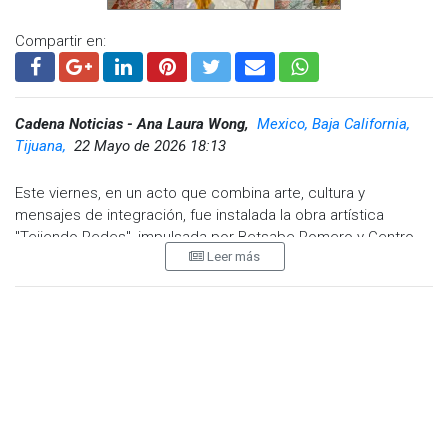
Compartir en:
Cadena Noticias - Ana Laura Wong,
Mexico, Baja California,
Tijuana,
22 Mayo de 2026 18:13
Este viernes, en un acto que combina arte, cultura y
mensajes de integración, fue instalada la obra artística
"Tejiendo Redes", impulsada por Betsabe Romero y Centro
Leer más
32. La iniciativa, realizada por personas migrantes y
refugiadas de diversas nacionalidades, busca resaltar el valor
cultural de la movilidad humana en la frontera entre México y
Estados Unidos.
La obra fue inaugurada en el muro fronterizo, junto al faro en
Playas de Tijuana, en el contexto del Mundial 2026.