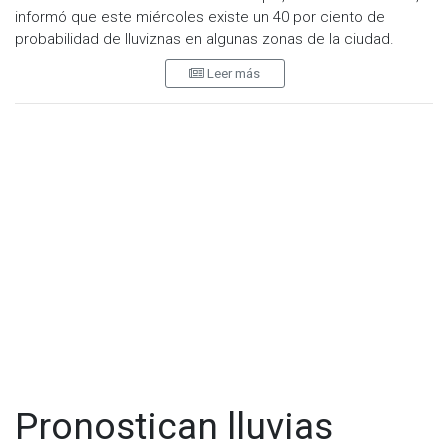
informó que este miércoles existe un 40 por ciento de
probabilidad de lluviznas en algunas zonas de la ciudad.
Leer más
Además, anticipó que a partir del medio día del jueves se
presentarán lluvias leves y chubascos aislados durante la
tarde.
Jiménez señaló que estas condiciones forman parte del
frente frío que afecta la región y que, se espera, las lluvias
irán disminuyendo sin probabilidad de lluvias para el fin de
semana.
Visita y accede a todo nuestro contenido |
www.cadenanoticias.com
| Twitter:
@cadena_noticias
|
Facebook:
@cadenanoticiasmx
| Instagram:
@cadenanoticiasmx
| TikTok:
@CadenaNoticias
|
Whatsapp:
@CadenaNoticias
| Telegram:
@CadenaNoticias
Pronostican lluvias