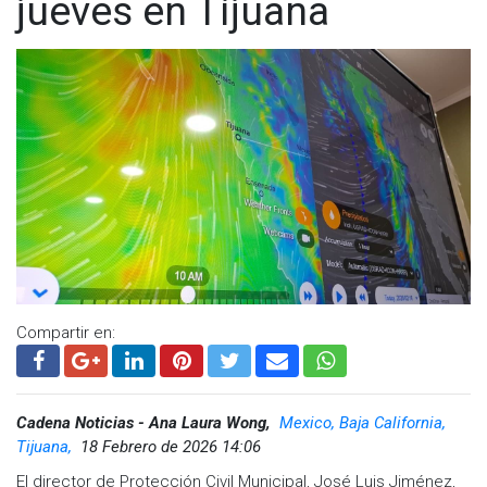
jueves en Tijuana
incidentes durante las lluvias.
Visita y accede a todo nuestro contenido |
www.cadenanoticias.com
| Twitter:
@cadena_noticias
|
Facebook:
@cadenanoticiasmx
| Instagram:
@cadenanoticiasmx
| TikTok:
@CadenaNoticias
|
Whatsapp:
@CadenaNoticias
| Telegram:
@CadenaNoticias
Compartir en:
Cadena Noticias - Ana Laura Wong,
Mexico, Baja California,
Tijuana,
18 Febrero de 2026 14:06
El director de Protección Civil Municipal, José Luis Jiménez,