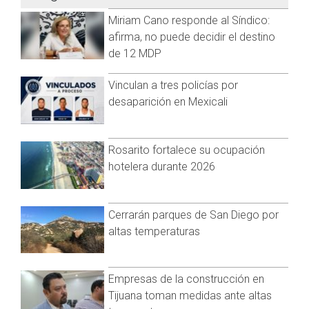
climáticas adversas.
Miriam Cano responde al Síndico:
Para jueves y viernes, las precipitaciones disminuirán
Visita y accede a todo nuestro contenido |
significativamente, con apenas un 20 por ciento de
afirma, no puede decidir el destino
www.cadenanoticias.com
| Twitter:
@cadena_noticias
|
probabilidad de lluvias, por lo que se espera un descanso en
de 12 MDP
Facebook:
@cadenanoticiasmx
| Instagram:
las condiciones meteorológicas adversas.
@cadenanoticiasmx
| TikTok:
@CadenaNoticias
|
Vinculan a tres policías por
Whatsapp:
@CadenaNoticias
| Telegram:
@CadenaNoticias
desaparición en Mexicali
Rosarito fortalece su ocupación
hotelera durante 2026
Cerrarán parques de San Diego por
altas temperaturas
Empresas de la construcción en
Tijuana toman medidas ante altas