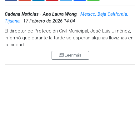
Cadena Noticias - Ana Laura Wong,
Mexico, Baja California,
Tijuana,
17 Febrero de 2026 14:04
El director de Protección Civil Municipal, José Luis Jiménez,
informó que durante la tarde se esperan algunas lloviznas en
la ciudad.
Leer más
Sin embargo, advirtió que durante la noche y la madrugada
del miércoles se prevé la llegada de una celda de lluvia con
mayor cantidad de agua, lo que podría generar
problemáticas adicionales debido a las lluvias previas y el
reblandecimiento del suelo.
Jiménez explicó que, dado que durante la madrugada la
ciudad mantiene poca movilidad, esto podría ayudar a reducir
el impacto en las vialidades, aunque no descarta la
posibilidad de encharcamientos mayores en algunas zonas.
Además, se anticipa que en la mañana del día siguiente
continuarán las lluvias matinales y que la velocidad del viento
aumentará durante la madrugada.