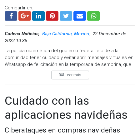
Compartir en:
Cadena Noticias,
Baja California, Mexico,
22 Diciembre de
2022 10:35
La policía cibernética del gobierno federal le pide a la
comunidad tener cuidado y evitar abrir mensajes virtuales en
Whatsapp de felicitación en la temporada de sembrina, que
estén anclados a una liga externa.
Leer más
Indicaron que un texto virtual generalmente llega compartido
a través de unos de nuestros contactos y la liga dice "Soy
Luis, abre esto una vez" seguido por una liga similar a la
Cuidado con las
siguiente: my-love.co/ec/?n=nombre.
aplicaciones navideñas
Al abrir el vínculo, aparece una página en donde sale una
felicitación que hasta hace unos días era de navidad y hoy, la
felicitación tiene que ver con el día de reyes.
Ciberataques en compras navideñas