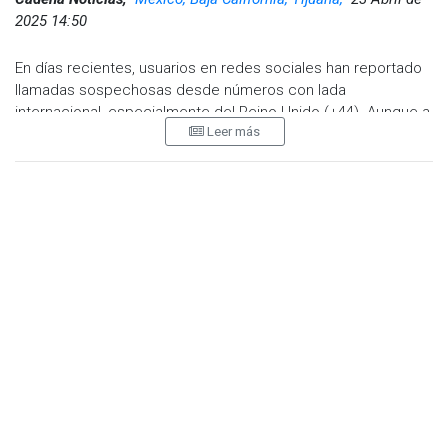
2025 14:50
En días recientes, usuarios en redes sociales han reportado
llamadas sospechosas desde números con lada
internacional, especialmente del Reino Unido (+44). Aunque a
Leer más
primera vista parecen ofertas laborales tentadoras, expertos
advierten que se trata de una posible estafa telefónica
internacional conocida como el método “Wangiri”.
¿Qué es el fraude Wangiri?
El término “Wangiri” proviene del japonés y se traduce como
“un solo timbrazo y cuelga”. Este nombre describe el modus
operandi de esta estafa, que funciona así:
Recibes una llamada desde un número internacional
(como Reino Unido).
El teléfono suena solo una vez o no se alcanza a
contestar.
Por curiosidad o preocupación, devuelves la llamada.
Al hacerlo, te conectan con una línea de tarificación