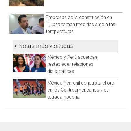
adjunta para ser víctima de un ciberataque.
Visita y accede a todo nuestro contenido |
Empresas de la construcción en
www.cadenanoticias.com
| Twitter:
@cadena_noticias
|
Facebook:
@cadenanoticiasmx
| Instagram:
Tijuana toman medidas ante altas
@cadenanoticiasmx
| TikTok:
@CadenaNoticias
| Telegram:
temperaturas
https://t.me/GrupoCadenaResumen
|
Notas más visitadas
México y Perú acuerdan
restablecer relaciones
diplomáticas
México Femenil conquista el oro
en los Centroamericanos y es
tetracampeona