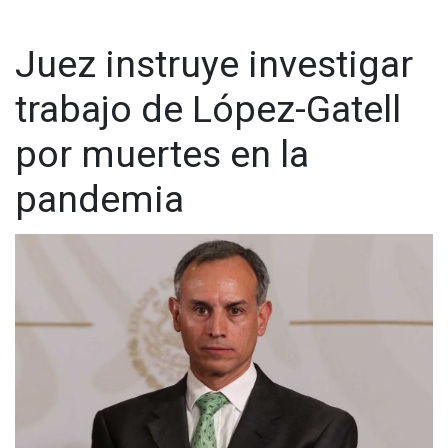
Visita y accede a todo nuestro contenido |
www.cadenanoticias.com
| Twitter:
@cadena_noticias
|
Facebook:
@cadenanoticiasmx
| Instagram:
Juez instruye investigar
@cadenanoticiasmx
| TikTok:
@CadenaNoticias
| Telegram:
https://t.me/GrupoCadenaResumen
|
trabajo de López-Gatell
por muertes en la
pandemia