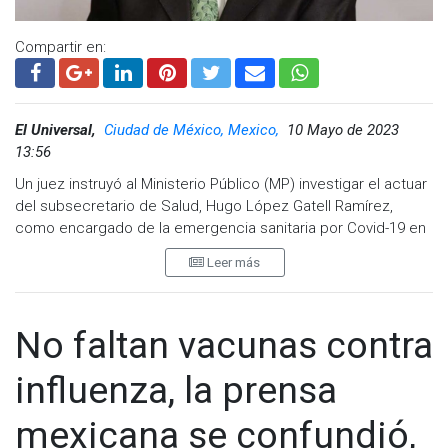
Compartir en:
El Universal,
Ciudad de México, Mexico,
10 Mayo de 2023
13:56
Un juez instruyó al Ministerio Público (MP) investigar el actuar
del subsecretario de Salud, Hugo López Gatell Ramírez,
como encargado de la emergencia sanitaria por Covid-19 en
México, esto debido a las omisiones en las que habría
Leer más
incurrido el funcionario durante la pandemia, de acuerdo con
un comunicado del abogado Javier Coello.
El litigante señaló que se investigó y denunció ante la Fiscalía
No faltan vacunas contra
General de la República (FGR) las conductas omisas que
cometieron tanto López Gatell en su calidad de
influenza, la prensa
subsecretario y otros por su falta de deber de cuidado,
negligencia con relación a la pandemia ocasionada tanto a
mexicana se confundió,
nivel nacional como internacional, por el virus denominado