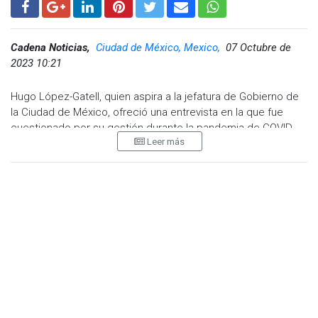
Cadena Noticias,
Ciudad de México, Mexico,
07 Octubre de
2023 10:21
Hugo López-Gatell, quien aspira a la jefatura de Gobierno de
la Ciudad de México, ofreció una entrevista en la que fue
cuestionado por su gestión durante la pandemia de COVID-
Leer más
19, cuando se desempeñaba como subsecretario de Salud
federal.
En el noticiario para Grupo Fórmula, José Cárdenas le
preguntó sobre los familiares de las personas fallecidas por
COVID-19 en la Ciudad de México: "De los 40 mil, 50 mil,
¿cuántos fueron en la Ciudad de México? Esos no van a votar
por ti".
La respuesta de López-Gatell fue: "No, por supuesto, porque
están muertos". El periodista rápidamente aclaró que se
refería a los familiares de las personas que murieron en la