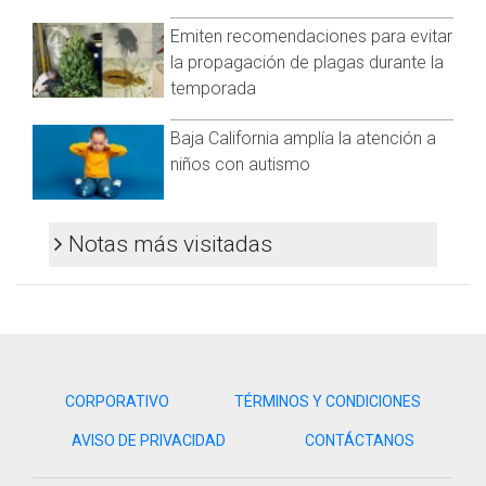
Los grupos prioritarios a vacunarse son niños de 6 a 59
meses, personas mayores de 60 años, embarazadas,
Emiten recomendaciones para evitar
personas de 5 a 59 años con comorbilidades y personal de
la propagación de plagas durante la
salud.
temporada
Casos de Covid-19 aumentan en México
Baja California amplía la atención a
En cuanto al Covid-19, señaló que van ocho semanas de
niños con autismo
incremento en el número de casos.
"Esta tendencia, aunque es más lenta que lo que han
Notas más visitadas
presentado otros periodos a lo largo de esta pandemia, es
importante estar atentos a su crecimiento", apuntó.
El funcionario expuso que no ha aumentado la ocupación
hospitalaria gracias a la inmunidad generada por la
vacunación.
CORPORATIVO
TÉRMINOS Y CONDICIONES
AVISO DE PRIVACIDAD
CONTÁCTANOS