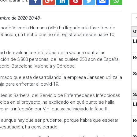
embre de 2020 20:48
unodeficiencia Humana (VIH) ha llegado a la fase tres de
O
probación, un hecho que no se registraba desde hace 10
L
idad de evaluar la efectividad de la vacuna contra las
R
ación de 3,800 personas, de las cuales 250 son de España,
drid, Barcelona, Valencia y Córdoba.
S
rmaco que está desarrollando la empresa Janssen utiliza la
ja para enfrentar al covid-19.
S
a Jesús Barberá, del Servicio de Enfermedades Infecciosas
icipa en el proyecto, ha explicado en qué punto se halla
L
ir la infección por VIH, que ya ha iniciado la fase III.
 aunque hay que ser prudente, porque habrá que esperar
R
vestigación, ha considerado.
S