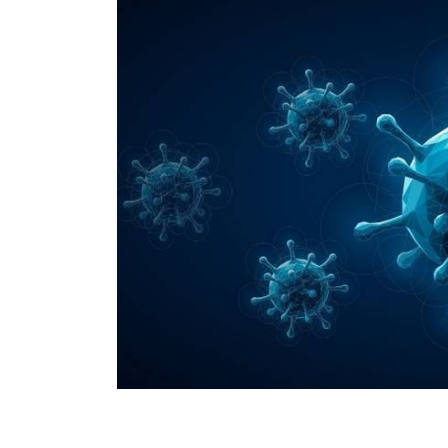
compatible.
El equipo considera que el tratamiento ha dado “re
que el uso de células madres de sangre de cordó
personas de todos los orígenes raciales”.
"La epidemia de VIH es racialmente diversa, y 
raza diversa encuentren un donante adulto no e
Bryson, de la UCLA y codirectora del estudio.
Sin embargo, el uso de células de sangre de cor
personas de diversa ascendencia que viven con 
alcancen la curación".
Los pacientes de Berlín, Londres y Düsseldorf r
compatibles que portaban dos copias de la muta
resistencia al VIH al impedir que el virus penetre 
Solo alrededor del 1 % de las personas de raza
es aún más rara en otras poblaciones, lo que limit
que los trasplantes de células madre suelen requ