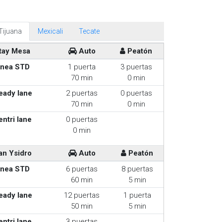
Tijuana
Mexicali
Tecate
tay Mesa
Auto
Peatón
inea STD
1 puerta
3 puertas
70 min
0 min
eady lane
2 puertas
0 puertas
70 min
0 min
entri lane
0 puertas
0 min
an Ysidro
Auto
Peatón
inea STD
6 puertas
8 puertas
60 min
5 min
eady lane
12 puertas
1 puerta
50 min
5 min
entri lane
3 puertas