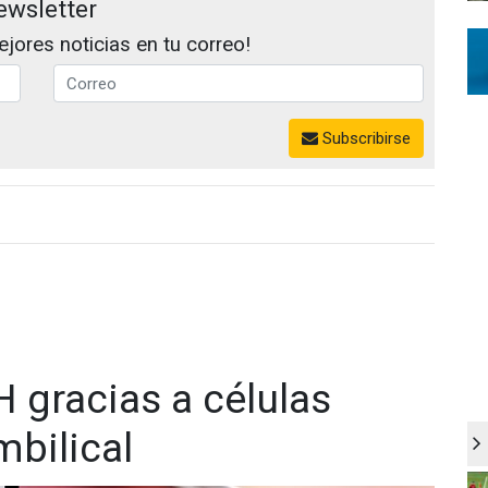
ewsletter
jores noticias en tu correo!
Subscribirse
H gracias a células
bilical