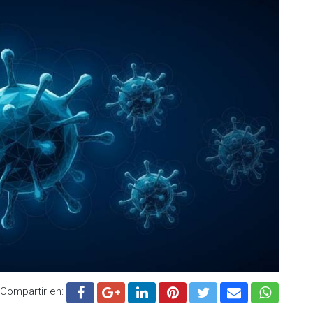
sultados satisfactorios a largo plazo”, indica el estudio, y
n umbilical aumenta la posibilidad de curar el VIH en
es extremadamente raro que las personas de color o de
mparentado suficientemente compatible", explicó Yvonne
dón umbilical “amplía las oportunidades para que las
el VIH y requieren un trasplante para otras enfermedades
ecibieron trasplantes de células madre de adultos
ción CCR5-delta32, una mutación natural que confiere
en las células y las infecte.
 blanca son homocigotas para la mutación CCR5-delta32 y
a la posibilidad de trasplantarlas a pacientes de color, ya
Compartir en:
erir una gran compatibilidad donante y el receptor.