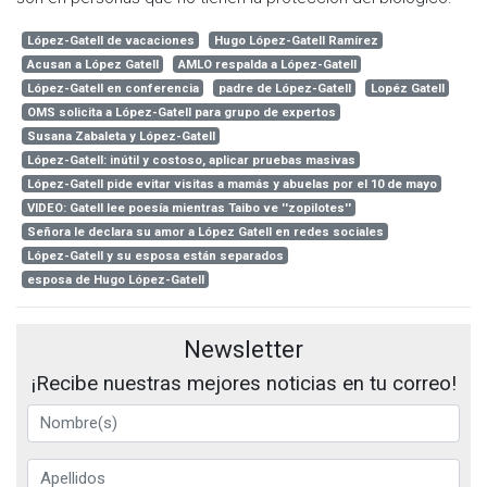
López-Gatell de vacaciones
Hugo López-Gatell Ramírez
Acusan a López Gatell
AMLO respalda a López-Gatell
López-Gatell en conferencia
padre de López-Gatell
Lopéz Gatell
OMS solicita a López-Gatell para grupo de expertos
Susana Zabaleta y López-Gatell
López-Gatell: inútil y costoso, aplicar pruebas masivas
López-Gatell pide evitar visitas a mamás y abuelas por el 10 de mayo
VIDEO: Gatell lee poesía mientras Taibo ve ''zopilotes''
Señora le declara su amor a López Gatell en redes sociales
López-Gatell y su esposa están separados
esposa de Hugo López-Gatell
Newsletter
¡Recibe nuestras mejores noticias en tu correo!