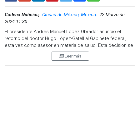
Cadena Noticias,
Ciudad de México, Mexico,
22 Marzo de
2024 11:30
El presidente Andrés Manuel López Obrador anunció el
retorno del doctor Hugo López-Gatell al Gabinete federal,
esta vez como asesor en materia de salud. Esta decisión se
produce después de la reciente salida de López-Gatell de su
Leer más
cargo como subsecretario de Prevención y Promoción de la
Salud.
López-Gatell fue visto saliendo de la sede del Poder
Ejecutivo la noche del martes pasado, al término de una
reunión de salud con el presidente López Obrador. Durante
esta reunión, se revisaron los últimos detalles para la
implementación de un programa en Oaxaca,
específicamente el programa IMSS-Bienestar.
El doctor López-Gatell, quien lucía una guayabera y una
sonrisa, se retira de la reunión en la que se ultimaron los
detalles para el mencionado programa en Oaxaca, señalando