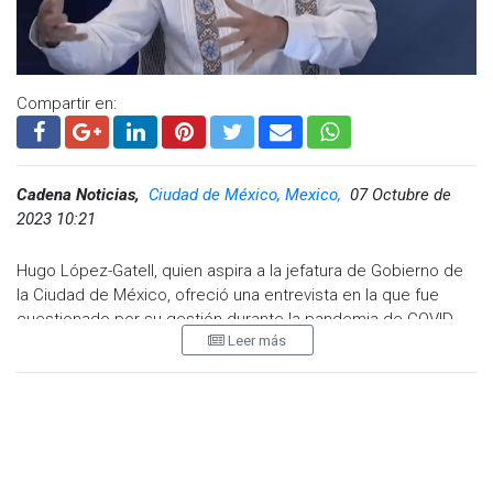
Compartir en:
Cadena Noticias,
Ciudad de México, Mexico,
07 Octubre de
2023 10:21
Hugo López-Gatell, quien aspira a la jefatura de Gobierno de
la Ciudad de México, ofreció una entrevista en la que fue
cuestionado por su gestión durante la pandemia de COVID-
Leer más
19, cuando se desempeñaba como subsecretario de Salud
federal.
En el noticiario para Grupo Fórmula, José Cárdenas le
preguntó sobre los familiares de las personas fallecidas por
COVID-19 en la Ciudad de México: "De los 40 mil, 50 mil,
¿cuántos fueron en la Ciudad de México? Esos no van a votar