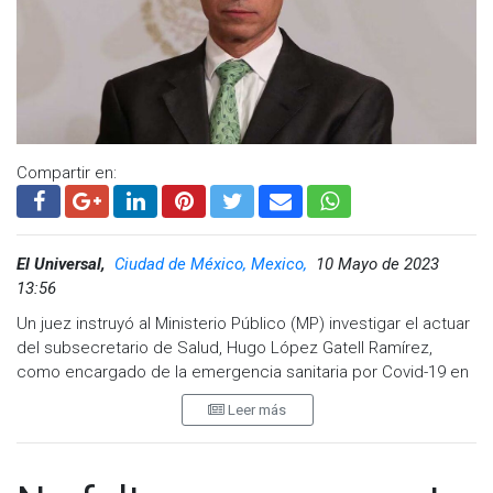
Compartir en:
El Universal,
Ciudad de México, Mexico,
10 Mayo de 2023
13:56
Un juez instruyó al Ministerio Público (MP) investigar el actuar
del subsecretario de Salud, Hugo López Gatell Ramírez,
como encargado de la emergencia sanitaria por Covid-19 en
México, esto debido a las omisiones en las que habría
Leer más
incurrido el funcionario durante la pandemia, de acuerdo con
un comunicado del abogado Javier Coello.
El litigante señaló que se investigó y denunció ante la Fiscalía