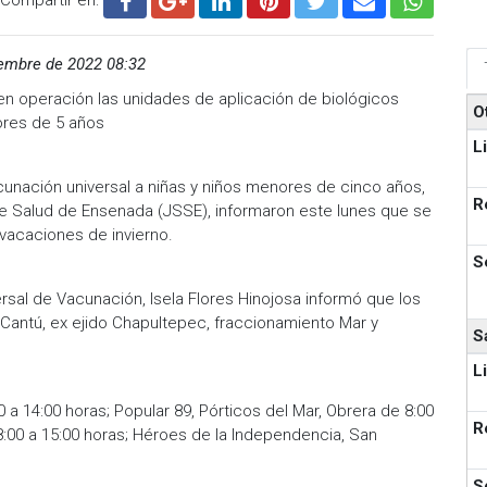
embre de 2022 08:32
en operación las unidades de aplicación de biológicos
O
ores de 5 años
L
nación universal a niñas y niños menores de cinco años,
R
 de Salud de Ensenada (JSSE), informaron este lunes que se
 vacaciones de invierno.
S
rsal de Vacunación, Isela Flores Hinojosa informó que los
 Cantú, ex ejido Chapultepec, fraccionamiento Mar y
S
L
 a 14:00 horas; Popular 89, Pórticos del Mar, Obrera de 8:00
R
e 8:00 a 15:00 horas; Héroes de la Independencia, San
.
S