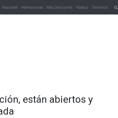
Nacional
Internacional
Más Secciones
Radios
Servicios
ión, están abiertos y
ada