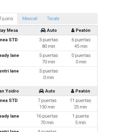
Tijuana
Mexicali
Tecate
tay Mesa
Auto
Peatón
inea STD
3 puertas
6 puertas
80 min
45 min
eady lane
5 puertas
0 puertas
70 min
0 min
entri lane
3 puertas
0 min
an Ysidro
Auto
Peatón
inea STD
7 puertas
11 puertas
130 min
25 min
eady lane
16 puertas
1 puerta
70 min
5 min
entri lane
4 puertas