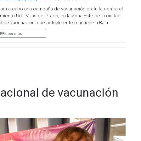
evará a cabo una campaña de vacunación gratuita contra el
ento Urbi Villas del Prado, en la Zona Este de la ciudad.
nal de vacunación, que actualmente mantiene a Baja
en estados vecinos.
Leer más
alizará en la sede de la Jurisdicción, ubicada en Praderas
00 a 14:30 horas, y sábados y domingos de 8:00 a 14:00
n con atención de lunes a viernes en el mismo horario. La
mpión, que es altamente contagioso, y también vacunará
lación.
.cadenanoticias.com
| Twitter:
@cadena\\\_noticias
|
adenanoticiasmx
| TikTok:
@CadenaNoticias
|
nacional de vacunación
enaNoticias