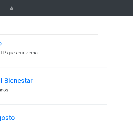
o
LP que en invierno
l Bienestar
ianos
gosto