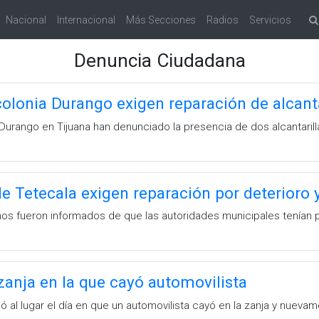
Nacional
Internacional
Más Secciones
Radios
Servicios
Denuncia Ciudadana
colonia Durango exigen reparación de alcanta
 Durango en Tijuana han denunciado la presencia de dos alcantari
e Tetecala exigen reparación por deterioro y
os fueron informados de que las autoridades municipales tenían pre
anja en la que cayó automovilista
 al lugar el día en que un automovilista cayó en la zanja y nuevame