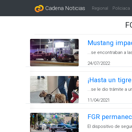
Cadena Noticias
Regional
Policiaca
F
Mustang impact
...se encontraban a la
24/07/2022
¡Hasta un tigr
...se le dio trámite a
11/04/2021
FGR permanece
El dispositivo de segu