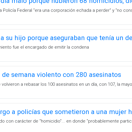
 día malo porque hubieron 68 homicidios, 
 Policía Federal ''era una corporación echada a perder'' y ''no cons
 a su hijo porque aseguraban que tenía un 
amiento fue el encargado de emitir la condena
n de semana violento con 280 asesinatos
e volvieron a rebasar los 100 asesinatos en un día, con 107, la may
rgo a policías que sometieron a una mujer 
ido con carácter de ''homicidio''... en donde ''probablemente partic