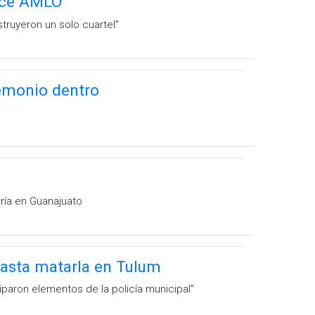
dice AMLO
truyeron un solo cuartel''
demonio dentro
oría en Guanajuato
hasta matarla en Tulum
iparon elementos de la policía municipal''