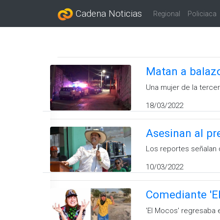
Cadena Noticias
Regional
Policiaca
Matan a balazo
Una mujer de la terce
18/03/2022
Asesinan al pr
Los reportes señalan 
10/03/2022
Comediante 'El
'El Mocos' regresaba 