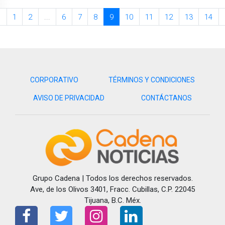
«
1
2
...
6
7
8
9
10
11
12
13
14
CORPORATIVO
TÉRMINOS Y CONDICIONES
AVISO DE PRIVACIDAD
CONTÁCTANOS
Grupo Cadena | Todos los derechos reservados.
Ave, de los Olivos 3401, Fracc. Cubillas, C.P. 22045
Tijuana, B.C. Méx.