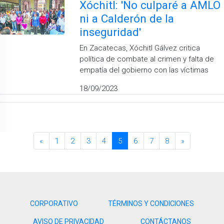
Xóchitl: 'No culparé a AMLO
ni a Calderón de la
inseguridad'
En Zacatecas, Xóchitl Gálvez critica
política de combate al crimen y falta de
empatía del gobierno con las víctimas
18/09/2023
«
1
2
3
4
5
6
7
8
»
CORPORATIVO
TÉRMINOS Y CONDICIONES
AVISO DE PRIVACIDAD
CONTÁCTANOS