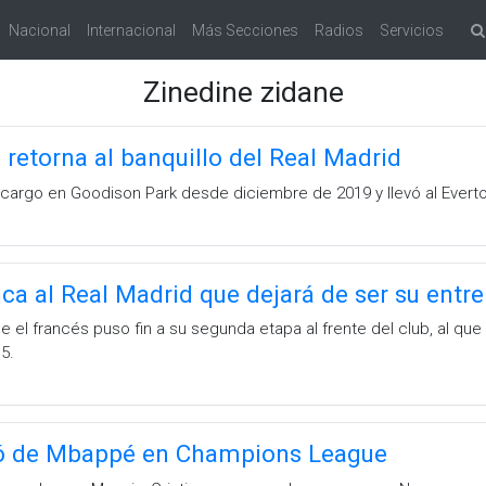
Nacional
Internacional
Más Secciones
Radios
Servicios
Zinedine zidane
 retorna al banquillo del Real Madrid
l cargo en Goodison Park desde diciembre de 2019 y llevó al Ever
a al Real Madrid que dejará de ser su entr
e el francés puso fin a su segunda etapa al frente del club, al que 
5.
tó de Mbappé en Champions League