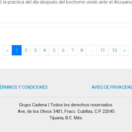
evó la práctica del día después del bochorno vivido ante el Alcoyan
«
1
2
3
4
5
6
7
8
...
11
12
»
ÉRMINOS Y CONDICIONES
AVISO DE PRIVACIDA
Grupo Cadena | Todos los derechos reservados.
Ave, de los Olivos 3401, Fracc. Cubillas, C.P. 22045
Tijuana, B.C. Méx.