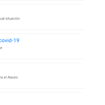
ual situación
covid-19
te
ra el Alavés