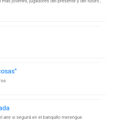
más jóvenes, jugadores del presente y del futuro",
cosas"
ros
rada
l aire si seguirá en el banquillo merengue