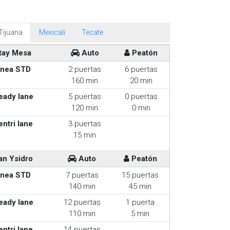
Tijuana
Mexicali
Tecate
tay Mesa
Auto
Peatón
inea STD
2 puertas
6 puertas
160 min
20 min
eady lane
5 puertas
0 puertas
120 min
0 min
entri lane
3 puertas
15 min
an Ysidro
Auto
Peatón
inea STD
7 puertas
15 puertas
140 min
45 min
eady lane
12 puertas
1 puerta
110 min
5 min
entri lane
14 puertas