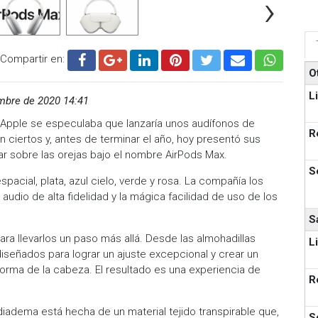
›
Compartir en:
O
L
mbre de 2020 14:41
 Apple se especulaba que lanzaría unos audífonos de
R
n ciertos y, antes de terminar el año, hoy presentó sus
ar sobre las orejas bajo el nombre AirPods Max.
S
spacial, plata, azul cielo, verde y rosa. La compañía los
udio de alta fidelidad y la mágica facilidad de uso de los
S
ra llevarlos un paso más allá. Desde las almohadillas
L
iseñados para lograr un ajuste excepcional y crear un
forma de la cabeza. El resultado es una experiencia de
R
 diadema está hecha de un material tejido transpirable que,
S