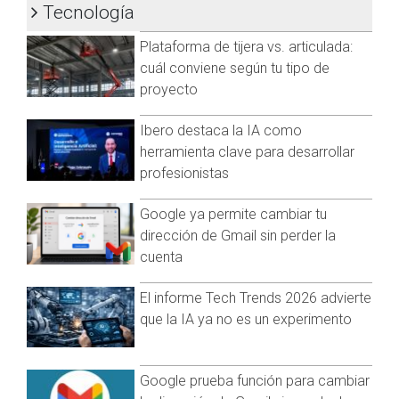
Tecnología
cuenta con su cuenta verificada, artistas tanto nacionales e
internacionales han decidido no pagar la suscripción de
Plataforma de tijera vs. articulada:
Twitter Blue, por otra parte también hay celebridades que
cuál conviene según tu tipo de
hasta el momento no se han dado cuenta de que ya no
proyecto
cuentan con la palomita azul, siendo sus seguidores los que
están avisándoles a sus artistas favoritos.
Ibero destaca la IA como
Te decimos qué artistas ya no tienen su cuenta verificada:
herramienta clave para desarrollar
profesionistas
Kim Kardashian
Dua Lipa
Google ya permite cambiar tu
Billie Eilish
dirección de Gmail sin perder la
Shakira
cuenta
Lady Gaga
Enrique Iglesias
Chayanne
El informe Tech Trends 2026 advierte
Ricky Martin
que la IA ya no es un experimento
Billie Eilish
BTS
BLACKPINK
Google prueba función para cambiar
Rosalía