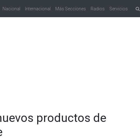
Nacional
Internacional
Más Secciones
Radios
Servicios
nuevos productos de
e