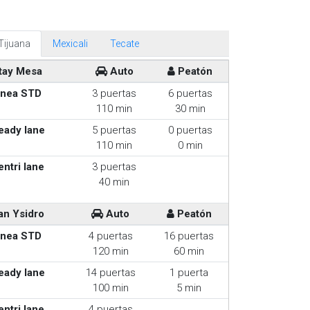
Tijuana
Mexicali
Tecate
tay Mesa
Auto
Peatón
inea STD
3 puertas
6 puertas
110 min
30 min
eady lane
5 puertas
0 puertas
110 min
0 min
entri lane
3 puertas
40 min
an Ysidro
Auto
Peatón
inea STD
4 puertas
16 puertas
120 min
60 min
eady lane
14 puertas
1 puerta
100 min
5 min
entri lane
4 puertas