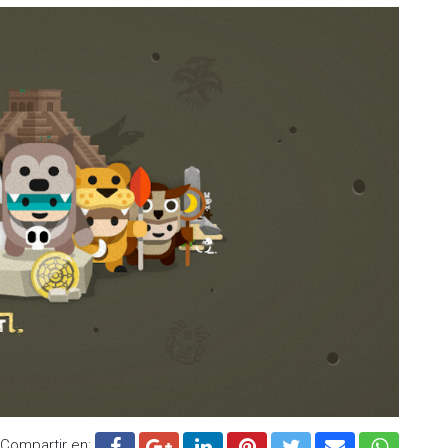
ás personal
 es cada vez mayor, y se está contraponiendo al de los
uen teniendo un mayor peso en Google. Esto hace que
s o servicios se inclinen cada vez más hacia las
rarse en plataformas como Instagram o TikTok, con
.
ejores restaurantes en París, por ejemplo. Seguro que
tas de restaurantes recomendados por páginas web muy
onde cada enlace está patrocinado o conduce a compras de
uso si los influencers que trabajan en este tema priorizan
s generales son más propensos a ofrecer opiniones reales
. O, al menos, eso es lo que tienen a pensar los usuarios
culo publicado por ExpressVPN
, donde el cambio de
a
reciendo en relevancia con respecto a Google, o, al menos,
Compartir en: