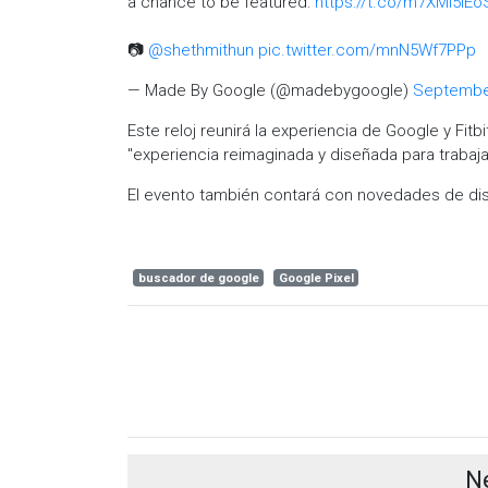
a chance to be featured:
https://t.co/m7XMl5iEo
📷
@shethmithun
pic.twitter.com/mnN5Wf7PPp
— Made By Google (@madebygoogle)
September
Este reloj reunirá la experiencia de Google y Fit
"experiencia reimaginada y diseñada para trabajar
El evento también contará con novedades de disp
buscador de google
Google Pixel
N