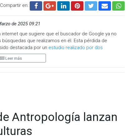
Compartir en:
Marzo de 2025 09:21
 internet que sugiere que el buscador de Google ya no
s búsquedas que realizamos en él. Esta pérdida de
a sido destacada por un
estudio realizado por dos
rte de que la relevancia de los contenidos en Google
Leer más
bierto evitando Google y realizando búsquedas de
mplo. Si este es tu caso, debes saber que no eres la única
laborado por ExpressVPN sugiere que cada vez son más los
les es un fenómeno que se está acentuando especialmente
rios entre 18 y 34 años son más propensos a usar las redes
de Antropología lanzan
ientras que Google permanece como la opción preferida
generaciones, entonces, prefieren los contenidos sociales
lturas