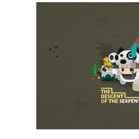
Las ventajas de un contenido m
El peso de los influencers en las redes sociales
medios de comunicación tradicionales, que sig
búsquedas en internet relacionadas con producto
recomendaciones personales que pueden encont
independencia de que sean legítimas o pagadas
Imaginemos una búsqueda de Google sobre los m
puedes visualizar en tu mente las extensas lis
trabajadas desde el punto de vista del SEO, d
marketing afiliado.
En las redes sociales ocurre algo diferente. Incl
los restaurantes que les hayan pagado, en línea
y dan una imagen más creíble sobre su contenido
de internet más jóvenes de acuerdo con el
artí
tendencia resulta patente.
Facebook también pierde fuerz
Ahora bien, no todas las redes sociales están c