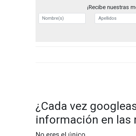
¡Recibe nuestras me
¿Cada vez googlea
información en las 
No eres el único