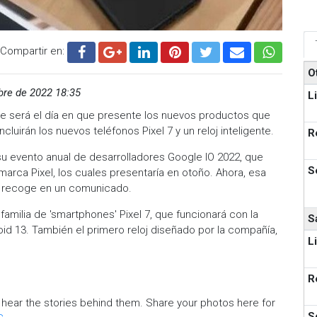
Compartir en:
O
bre de 2022 18:35
L
e será el día en que presente los nuevos productos que
ncluirán los nuevos teléfonos Pixel 7 y un reloj inteligente.
R
u evento anual de desarrolladores Google IO 2022, que
S
rca Pixel, los cuales presentaría en otoño. Ahora, esa
o recoge en un comunicado.
familia de 'smartphones' Pixel 7, que funcionará con la
S
d 13. También el primero reloj diseñado por la compañía,
L
R
d hear the stories behind them. Share your photos here for
S