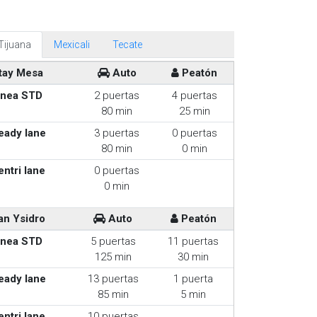
Tijuana
Mexicali
Tecate
tay Mesa
Auto
Peatón
inea STD
2 puertas
4 puertas
80 min
25 min
eady lane
3 puertas
0 puertas
80 min
0 min
entri lane
0 puertas
0 min
an Ysidro
Auto
Peatón
inea STD
5 puertas
11 puertas
125 min
30 min
eady lane
13 puertas
1 puerta
85 min
5 min
entri lane
10 puertas