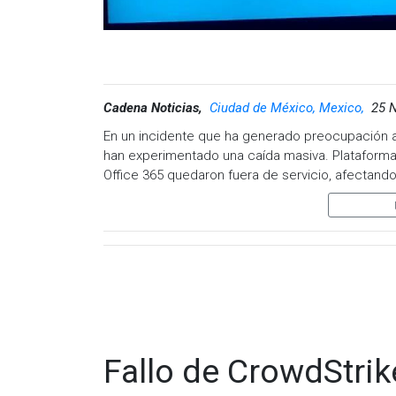
Cadena Noticias,
Ciudad de México, Mexico,
25 
En un incidente que ha generado preocupación a 
han experimentado una caída masiva. Plataforma
Office 365 quedaron fuera de servicio, afectando
usuarios.
Detalles del incidente
Los primeros reportes surgieron esta mañana a 
distintas regiones informaron problemas como:
Fallas en la sincronización de correos ele
Inaccesibilidad de documentos en línea a
Problemas para realizar llamadas o colabo
Fallo de CrowdStrik
Microsoft aún no ha emitido un comunicado ofici