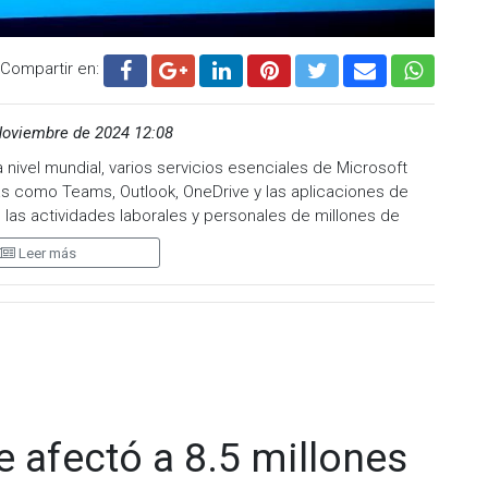
Compartir en:
Noviembre de 2024 12:08
nivel mundial, varios servicios esenciales de Microsoft
s como Teams, Outlook, OneDrive y las aplicaciones de
 las actividades laborales y personales de millones de
Leer más
través de la plataforma Downdetector, donde usuarios de
ctrónicos desde Outlook.
lmacenados en OneDrive.
rar en tiempo real a través de Teams.
e afectó a 8.5 millones
al explicando las causas de esta interrupción, aunque es