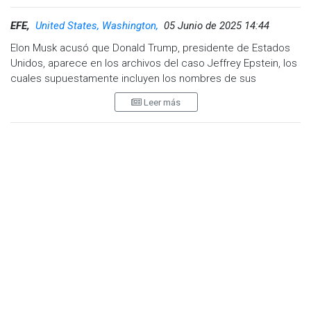
EFE,
United States, Washington,
05 Junio de 2025 14:44
Elon Musk acusó que Donald Trump, presidente de Estados
Unidos, aparece en los archivos del caso Jeffrey Epstein, los
cuales supuestamente incluyen los nombres de sus
cómplices, y esa sería la razón por la que estos no se han
Leer más
hecho públicos.
"Es hora de lanzar la gran bomba: Donald Trump está en los
archivos de Epstein. Esa es la verdadera razón por la que no se
han hecho públicos. ¡Que tengas un buen día, DJT!
".
​La publicación, hecha en la red social X (propiedad de Musk),
alcanzó en pocos minutos millones de impresiones, así
como miles de comentarios y compartidos.
"Guarda esta publicación para el futuro. La verdad saldrá a la
luz"
, finalizó el empresario.
Time to drop the really big bomb:
@realDonaldTrump
is in the
Epstein files. That is the real reason they have not been made