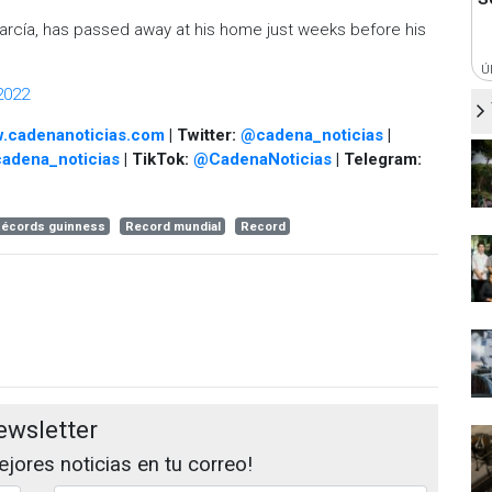
García, has passed away at his home just weeks before his
Ú
2022
.cadenanoticias.com
| Twitter:
@cadena_noticias
|
adena_noticias
| TikTok:
@CadenaNoticias
| Telegram:
écords guinness
Record mundial
Record
ewsletter
jores noticias en tu correo!