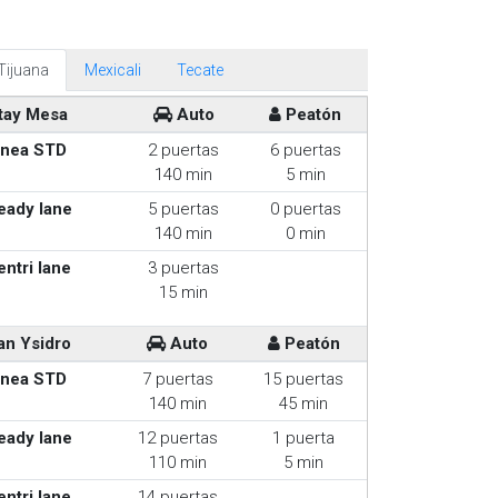
Tijuana
Mexicali
Tecate
tay Mesa
Auto
Peatón
inea STD
2 puertas
6 puertas
140 min
5 min
eady lane
5 puertas
0 puertas
140 min
0 min
entri lane
3 puertas
15 min
an Ysidro
Auto
Peatón
inea STD
7 puertas
15 puertas
140 min
45 min
eady lane
12 puertas
1 puerta
110 min
5 min
entri lane
14 puertas