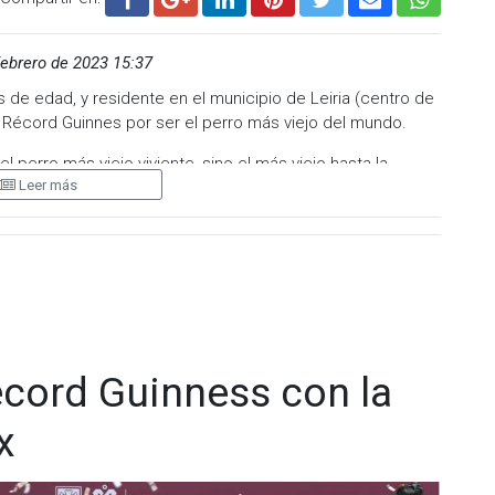
ebrero de 2023 15:37
s de edad, y residente en el municipio de Leiria (centro de
l Récord Guinnes por ser el perro más viejo del mundo.
l perro más viejo viviente, sino el más viejo hasta la
Leer más
su página web este jueves.
Costa toda su vida en la localidad de Conqueiros (municipio
a, habitualmente empleada para proteger al ganado de
ro do Alentejo”, tiene una esperanza de vida de unos 13
 desde 1992 en el servicio veterinario del municipio de
nstagram
ués SIAC, añade el texto.
cord Guinness con la
x
el perrito. Lo describe como único y entre sus principales
ela.