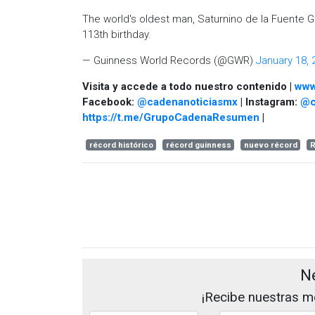
The world's oldest man, Saturnino de la Fuente 
113th birthday.
— Guinness World Records (@GWR)
January 18, 
Visita y accede a todo nuestro contenido |
www
Facebook:
@cadenanoticiasmx
| Instagram:
@c
https://t.me/GrupoCadenaResumen
|
récord histórico
récord guinness
nuevo récord
R
N
¡Recibe nuestras me