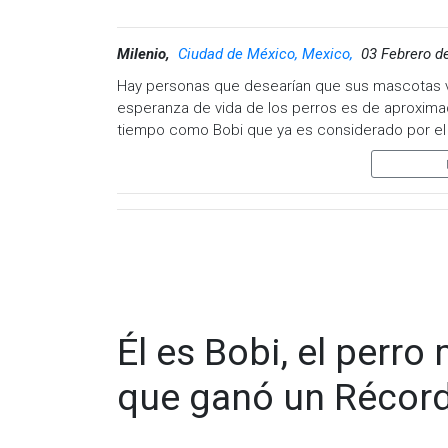
Milenio,
Ciudad de México, Mexico,
03 Febrero d
Hay personas que desearían que sus mascotas v
esperanza de vida de los perros es de aproxima
tiempo como Bobi que ya es considerado por e
Aunque se ha sabido de perros que han vivido m
décadas, este es el caso de Bobi, que hoy ya c
Bobi, un mastín del Alentejo de 30 años y 267 día
Portugal), ha sido reconocido este jueves con e
"Bobi (nacido el 11 de mayo de 1992) no es solo e
fecha", publicó hoy la organización del galardón
Él es Bobi, el perr
Explicaron que Bobi ha vivido junto a la familia 
de Leiria, en el distrito homónimo) y que su raz
que ganó un Récor
depredadores y conocida en Portugal como "rafei
años.