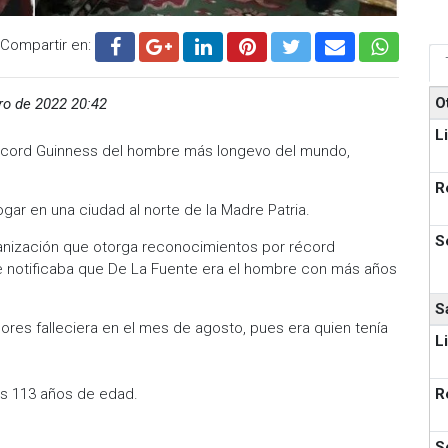
Compartir en:
O
ro de 2022 20:42
L
Récord Guinness del hombre más longevo del mundo,
R
ar en una ciudad al norte de la Madre Patria.
S
anización que otorga reconocimientos por récord
 notificaba que De La Fuente era el hombre con más años
S
ores falleciera en el mes de agosto, pues era quien tenía
L
os 113 años de edad.
R
S