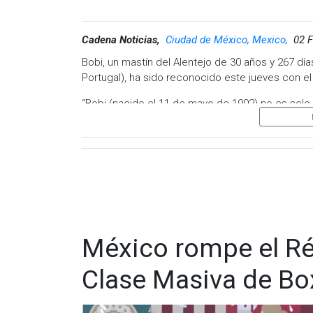
Cadena Noticias,
Ciudad de México, Mexico,
02 F
Bobi, un mastín del Alentejo de 30 años y 267 día
Portugal), ha sido reconocido este jueves con e
“Bobi (nacido el 11 de mayo de 1992) no es solo e
fecha”, publicó la organización del galardón en 
Explicaron que Bobi ha vivido junto a la familia 
de Leiria, en el distrito homónimo) y que su raz
depredadores y conocida en Portugal como “rafei
años.
Han podido confirmar su edad al estar registrado
Ver esta publicación en I
Leiria y en el sistema nacional de control portug
México rompe el Ré
Así ha sido la vida de Bobi
Clase Masiva de Bo
Su dueño, Leonel, tenía ocho años cuando nació 
recuerdos está cuando lo acompañaba a la escu