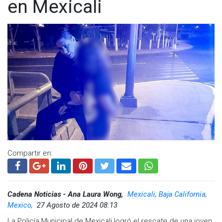
en Mexicali
de amigos y familiares, e invitó a la sociedad a fortalecer la
comunicación y buscar ayuda profesional cuando sea
necesario.
El hospital también promueve la campaña “Di SÍ a la vida”, que
busca generar conciencia sobre la prevención del suicidio y
promover el apoyo emocional en el entorno familiar y escolar.
Visita y accede a todo nuestro contenido |
www.cadenanoticias.com
| Twitter:
@cadena_noticias
|
Facebook:
@cadenanoticiasmx
| Instagram:
@cadenanoticiasmx
| TikTok:
@CadenaNoticias
|
Whatsapp:
@CadenaNoticias
| Telegram:
@CadenaNoticias
Compartir en:
Cadena Noticias - Ana Laura Wong,
Mexicali, Baja California,
Mexico,
27 Agosto de 2024 08:13
La Policía Municipal de Mexicali logró el rescate de una joven