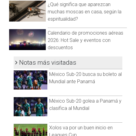
@cadenanoticiasmx
| TikTok:
@CadenaNoticias
|
¿Qué significa que aparezcan
Whatsapp:
@CadenaNoticias
| Telegram:
@CadenaNoticias
muchas moscas en casa, según la
espiritualidad?
Calendario de promociones aéreas
2026: Hot Sale y eventos con
descuentos
Notas más visitadas
México Sub-20 busca su boleto al
Mundial ante Panamá
México Sub-20 golea a Panamá y
clasifica al Mundial
Xolos va por un buen inicio en
Leagues Cup