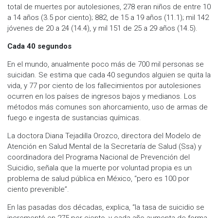
total de muertes por autolesiones, 278 eran niños de entre 10
a 14 años (3.5 por ciento); 882, de 15 a 19 años (11.1); mil 142
jóvenes de 20 a 24 (14.4), y mil 151 de 25 a 29 años (14.5).
Cada 40 segundos
En el mundo, anualmente poco más de 700 mil personas se
suicidan. Se estima que cada 40 segundos alguien se quita la
vida, y 77 por ciento de los fallecimientos por autolesiones
ocurren en los países de ingresos bajos y medianos. Los
métodos más comunes son ahorcamiento, uso de armas de
fuego e ingesta de sustancias químicas.
La doctora Diana Tejadilla Orozco, directora del Modelo de
Atención en Salud Mental de la Secretaría de Salud (Ssa) y
coordinadora del Programa Nacional de Prevención del
Suicidio, señala que la muerte por voluntad propia es un
problema de salud pública en México, “pero es 100 por
ciento prevenible”.
En las pasadas dos décadas, explica, “la tasa de suicidio se
incrementó en 275 por ciento, y cada año aumenta de forma