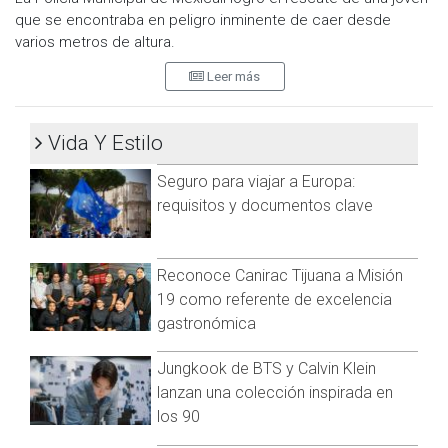
que se encontraba en peligro inminente de caer desde
varios metros de altura.
Leer más
Los hechos ocurrieron en la parte alta del paso a desnivel
ubicado en el bulevar Lázaro Cárdenas y Benito Juárez,
donde la joven había subido con la aparente intención de
Vida Y Estilo
arrojarse.
Seguro para viajar a Europa:
Fue durante recorridos de vigilancia que presenciaron la
situación y arribaron rápidamente al lugar, desplegando el
requisitos y documentos clave
protocolo de actuación que permitió salvaguardar la
integridad de la joven. Los agentes entablaron un diálogo
inmediato y lograron persuadirla para que desistiera de sus
Reconoce Canirac Tijuana a Misión
intenciones.
19 como referente de excelencia
gastronómica
La joven fue trasladada a la comandancia central para recibir
el apoyo emocional necesario.
Jungkook de BTS y Calvin Klein
Visita y accede a todo nuestro contenido |
lanzan una colección inspirada en
www.cadenanoticias.com
| Twitter:
@cadena_noticias
|
los 90
Facebook:
@cadenanoticiasmx
| Instagram: