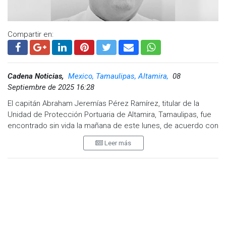
Compartir en:
Cadena Noticias,
Mexico, Tamaulipas, Altamira,
08
Septiembre de 2025 16:28
El capitán Abraham Jeremías Pérez Ramírez, titular de la
Unidad de Protección Portuaria de Altamira, Tamaulipas, fue
encontrado sin vida la mañana de este lunes, de acuerdo con
reportes oficiales.
Leer más
El nombre del oficial figuraba en la carpeta de investigación
federal sobre la red de huachicol encabezada
presuntamente por el vicealmirante Manuel Roberto Farías
Laguna y su hermano, el contralmirante Fernando Farías.
Según las indagatorias, Pérez Ramírez habría recibido
sobornos, aunque no contaba con una orden de aprehensión
en su contra.