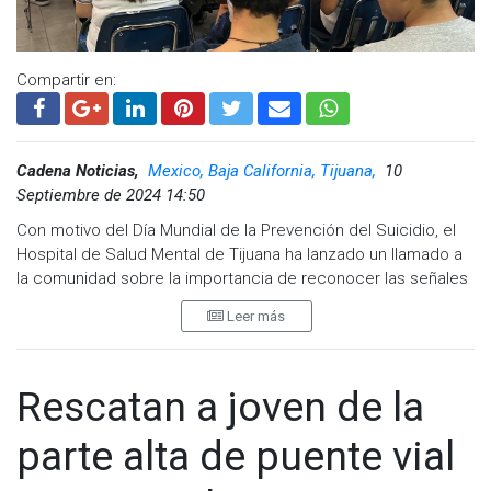
Compartir en:
Cadena Noticias,
Mexico, Baja California, Tijuana,
10
Septiembre de 2024 14:50
Con motivo del Día Mundial de la Prevención del Suicidio, el
Hospital de Salud Mental de Tijuana ha lanzado un llamado a
la comunidad sobre la importancia de reconocer las señales
de alerta en jóvenes. La Psicóloga Samantha Brand destacó
Leer más
que cada año se suicidan cerca de un millón de personas en
el mundo y que este fenómeno es la tercera causa de
muerte en jóvenes de 20 a 24 años en América.
Rescatan a joven de la
Durante pláticas en el COBACH Plantel Rubén Vizcaíno, se
abordaron factores de riesgo como el acoso escolar, la
parte alta de puente vial
presión social y los problemas familiares. Brand subrayó la
relevancia de estar atentos a cambios en el comportamiento