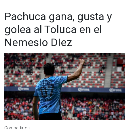
Sin embargo, la polémica se mantuvo al no recibir una
Pachuca gana, gusta y
imagen clara desde la transmisión oficial para ver la posición
del jugador de Chivas.
golea al Toluca en el
Nemesio Diez
Compartir en: