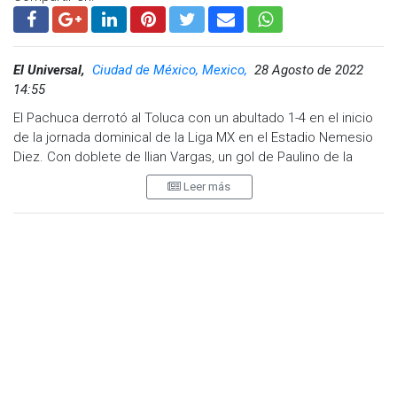
El Universal,
Ciudad de México, Mexico,
28 Agosto de 2022
14:55
El Pachuca derrotó al Toluca con un abultado 1-4 en el inicio
de la jornada dominical de la Liga MX en el Estadio Nemesio
Diez. Con doblete de Ilian Vargas, un gol de Paulino de la
Fuente y otro de Nicolás Ibáñez, el equipo de Guillermo
Leer más
Almada suma su tercera victoria al hilo.
Los primeros 10 minutos del primer tiempo no presentaron
emociones aunque los 'Diablos' perdieron a uno de sus
hombres más importantes, Leo Fernández, a causa de un
desgarro temprano en el partido. Al minuto 15 llegó el primer
gol del partido con polémica incluida. Tras una serie de
rebotes dentro del área local, Ilian Vargas dispara al centro
de la portería y a pesar del intento de despeje de Jordan
Sierra, el VAR determinó que el balón ya había cruzado en su
totalidad la línea de cal. De esta manera, los 'Tuzos' anotaron