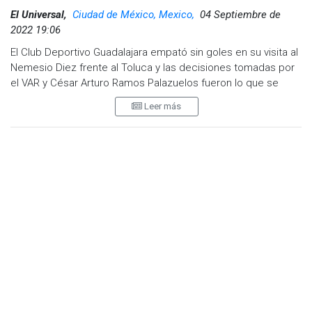
El Universal,
Ciudad de México, Mexico,
04 Septiembre de
2022 19:06
El Club Deportivo Guadalajara empató sin goles en su visita al
Nemesio Diez frente al Toluca y las decisiones tomadas por
el VAR y César Arturo Ramos Palazuelos fueron lo que se
llevó los reflectores del partido que dio cierre a la jornada 12
Leer más
del Apertura 2022.
La primera jugada polémica sucedió al minuto 80. El árbitro
central marcó penal a favor del 'Rebaño' por un supuesto
empujón dentro del área de Valber Huerta hacia Jesús
Orozco, sin embargo, desde la cabina del VAR tenían otra
opinión. Después de revisar la jugada, César Arturo Ramos
anuló el penal y el partido continuó.
Por si fuera poco, Chivas insistió al ataque y logró convertir
un gol en los pies de Cristian Calderón, que recibió en tres
cuartos de cancha y agarró desprevenido al portero
brasileño Thiago Volpi con un disparo de larga distancia, pero
Ramos Palazuelos anuló el gol por fuera de lugar.