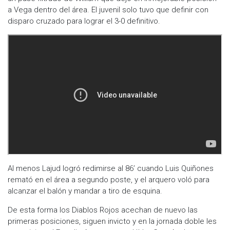
a Vega dentro del área. El juvenil solo tuvo que definir con
disparo cruzado para lograr el 3-0 definitivo.
Al menos Lajud logró redimirse al 86’ cuando Luis Quiñones
remató en el área a segundo poste, y el arquero voló para
alcanzar el balón y mandar a tiro de esquina.
De esta forma los Diablos Rojos acechan de nuevo las
primeras posiciones, siguen invicto y en la jornada doble les