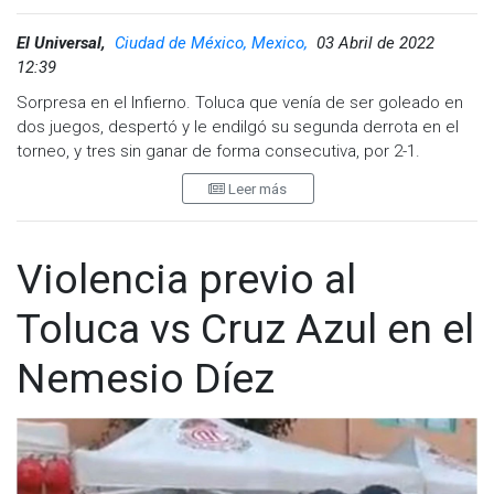
El Universal,
Ciudad de México, Mexico,
03 Abril de 2022
12:39
Sorpresa en el Infierno. Toluca que venía de ser goleado en
dos juegos, despertó y le endilgó su segunda derrota en el
torneo, y tres sin ganar de forma consecutiva, por 2-1.
Leer más
Con plena consciencia de que se jugaban la cabeza de su
director técnico, los Diablos Rojos del Toluca salieron a
jugarse la vida y tomaron aire. Con el triunfo llegaron a 16
puntos, volviéndose a meter en zona de Liguilla, en tanto que
Violencia previo al
los Camoteros peligran de caer del tercer lugar de la tabla.
Toluca vs Cruz Azul en el
Desde el primer minuto, se vio a cuadro rojo con otra actitud,
con otra dinámica, con otra misión, dejando de lado el pase
Nemesio Díez
corto y al pie, siendo más directos en el ataque.
****************************
Con Leo Fernández jugando más suelto, con más
posibilidades de explotar su capacidad en corto y largo, el