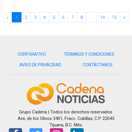
«
1
2
3
4
5
6
7
8
...
14
15
»
CORPORATIVO
TÉRMINOS Y CONDICIONES
AVISO DE PRIVACIDAD
CONTÁCTANOS
Grupo Cadena | Todos los derechos reservados.
Ave, de los Olivos 3401, Fracc. Cubillas, C.P. 22045
Tijuana, B.C. Méx.