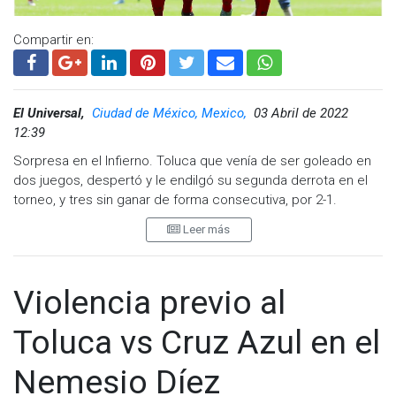
Compartir en:
El Universal,
Ciudad de México, Mexico,
03 Abril de 2022
12:39
Sorpresa en el Infierno. Toluca que venía de ser goleado en
dos juegos, despertó y le endilgó su segunda derrota en el
torneo, y tres sin ganar de forma consecutiva, por 2-1.
Leer más
Con plena consciencia de que se jugaban la cabeza de su
director técnico, los Diablos Rojos del Toluca salieron a
jugarse la vida y tomaron aire. Con el triunfo llegaron a 16
puntos, volviéndose a meter en zona de Liguilla, en tanto que
Violencia previo al
los Camoteros peligran de caer del tercer lugar de la tabla.
Toluca vs Cruz Azul en el
Desde el primer minuto, se vio a cuadro rojo con otra actitud,
con otra dinámica, con otra misión, dejando de lado el pase
Nemesio Díez
corto y al pie, siendo más directos en el ataque.