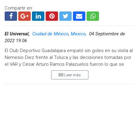
Compartir en:
El Universal,
Ciudad de México, Mexico,
04 Septiembre de
2022 19:06
El Club Deportivo Guadalajara empató sin goles en su visita al
Nemesio Diez frente al Toluca y las decisiones tomadas por
el VAR y César Arturo Ramos Palazuelos fueron lo que se
llevó los reflectores del partido que dio cierre a la jornada 12
Leer más
del Apertura 2022.
La primera jugada polémica sucedió al minuto 80. El árbitro
central marcó penal a favor del 'Rebaño' por un supuesto
empujón dentro del área de Valber Huerta hacia Jesús
Orozco, sin embargo, desde la cabina del VAR tenían otra
opinión. Después de revisar la jugada, César Arturo Ramos
anuló el penal y el partido continuó.
Por si fuera poco, Chivas insistió al ataque y logró convertir