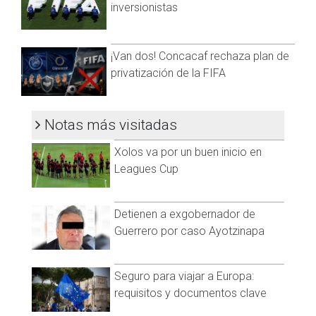
Las calles y tribunas en Toluca se pintaron de celeste con la
inversionistas
visita de La Máquina, pero dentro del inmueble la mayoría era
escarlata, quienes están de fiesta por su 105 aniversario.
¡Van dos! Concacaf rechaza plan de
privatización de la FIFA
Notas más visitadas
Xolos va por un buen inicio en
Leagues Cup
Detienen a exgobernador de
Guerrero por caso Ayotzinapa
Seguro para viajar a Europa:
requisitos y documentos clave