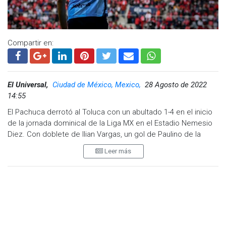
Compartir en:
El Universal,
Ciudad de México, Mexico,
28 Agosto de 2022
14:55
El Pachuca derrotó al Toluca con un abultado 1-4 en el inicio
de la jornada dominical de la Liga MX en el Estadio Nemesio
Diez. Con doblete de Ilian Vargas, un gol de Paulino de la
Fuente y otro de Nicolás Ibáñez, el equipo de Guillermo
Leer más
Almada suma su tercera victoria al hilo.
Los primeros 10 minutos del primer tiempo no presentaron
emociones aunque los 'Diablos' perdieron a uno de sus
hombres más importantes, Leo Fernández, a causa de un
desgarro temprano en el partido. Al minuto 15 llegó el primer
gol del partido con polémica incluida. Tras una serie de