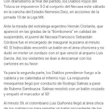
Con dramatismo al final del partido, los Diablos Rojos del
Toluca se impusieron 3-2 al conjunto del Necaxa este sábado
en la cancha del Estadio Nemesio Diez, en acciones de la
jornada 10 de la Liga MX.
Ante la mirada del estratega argentino Hernán Cristante, que
apareció en las gradas de la “Bombonera” en calidad de
suspendido, el juvenil de Necaxa Francisco Sebastián
Córdova fue el encargado de inaugurar la pizarra al minuto
40. El hidrocálido encontró un balón en el área choricera y no
dudó en meter un zurdazo con el que venció al arquero Luis
García. Así, los visitantes se iban a descansar con los
cartones en su favor.
Ya para la segunda parte, los Diablos prendieron fuego a la
caldera y se calentaba el infierno rojo. La respuesta
mexiquense llegó por conducto de Rodrigo Salinas a pase
de Rubens Sambueza. Salinas resolvió con un balón cruzado
y empató el marcador al 50′.
Al minuto 59, el colombiano Luis Quiñones llegó al área chica
de los rojiblancos para rematar un balón procedente de los