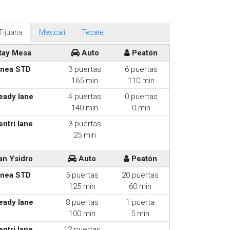
Tijuana
Mexicali
Tecate
tay Mesa
Auto
Peatón
inea STD
3 puertas
6 puertas
165 min
110 min
eady lane
4 puertas
0 puertas
140 min
0 min
entri lane
3 puertas
25 min
an Ysidro
Auto
Peatón
inea STD
5 puertas
20 puertas
125 min
60 min
eady lane
8 puertas
1 puerta
100 min
5 min
entri lane
12 puertas