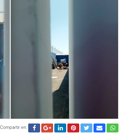
en enfrenta graves acusaciones que han llevado a este
l.
.cadenanoticias.com
| Twitter:
@cadena_noticias
|
adenanoticiasmx
| TikTok:
@CadenaNoticias
| Telegram:
Compartir en: