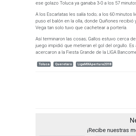
ese golazo Toluca ya ganaba 3-0 a los 57 minuto
A los Escarlatas les salía todo; a los 60 minutos
puso el balón en la olla, donde Quiñones recibió
Vega tan solo tuvo que cachetear a portería.
Así terminaron las cosas; Gallos estuvo cerca de 
juego impidió que metieran el gol del orgullo. Es
acercaron a la Fiesta Grande de la LIGA Bancom
Toluca
Queretaro
LigaMXApertura2018
N
¡Recibe nuestras me