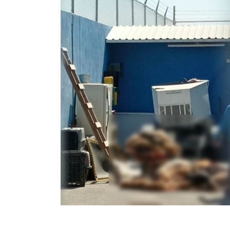
cateos en Toluca en busca de Raymundo 'N', qui
cambio inesperado en la administración municipa
Visita y accede a todo nuestro contenido |
www
Facebook:
@cadenanoticiasmx
| Instagram:
@c
https://t.me/GrupoCadenaResumen
|