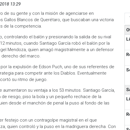
 2018 13:29
o de su gente y con la misión de agenciarse en
los Gallos Blancos de Querétaro, que buscaban una victoria
os de la competencia.
O
 controlando el balón y presionando la salida de su rival
L
os 12 minutos, cuando Santiago García robó el balón por la
Ángel Mendoza, quien amagó magistralmente a un defensor
R
ón derecho del marco.
o por la expulsión de Edson Puch, uno de sus referentes de
S
trategia para competir ante los Diablos. Eventualmente
cortó su ritmo de juego.
S
ue aumentaron su ventaja a los 53 minutos. Santiago García,
a de riesgo, piso la bola y un pequeño rechace de la
L
ien desde el manchón de penal la puso al fondo de las
R
er festejo con un contragolpe magistral en el que
za, quien controló y la puso en la madriguera derecha. Con
S