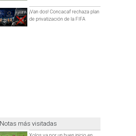
¡Van dos! Concacaf rechaza plan
de privatización de la FIFA
Notas más visitadas
Xolos va por un buen inicio en