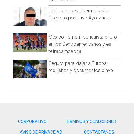
Detienen a exgobernador de
Guerrero por caso Ayotzinapa
México Femenil conquista el oro
en los Centroamericanos y es
tetracampeona
Seguro para viajar a Europa:
requisitos y documentos clave
Aunque no se sabe si este caso es un hecho real, sí ha
causado comentarios con posturas a favor y en contra
donde muchos coinciden en que el hombre hizo lo correcto
al evidenciar al adolescente tal como este lo hizo con su
compañero de escuela.
Visita y accede a todo nuestro contenido |
CORPORATIVO
TÉRMINOS Y CONDICIONES
www.cadenanoticias.com
| Twitter:
@cadena_noticias
|
Facebook:
@cadenanoticiasmx
| Instagram:
AVISO DE PRIVACIDAD
CONTÁCTANOS