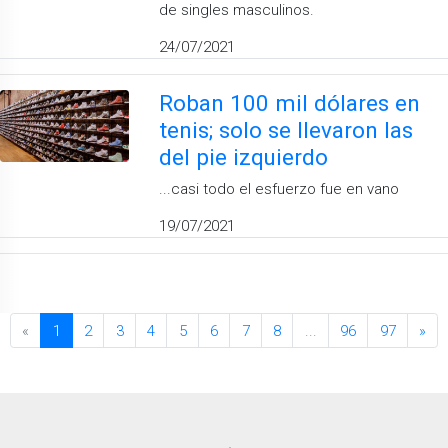
de singles masculinos.
24/07/2021
Roban 100 mil dólares en
tenis; solo se llevaron las
del pie izquierdo
...casi todo el esfuerzo fue en vano
19/07/2021
«
1
2
3
4
5
6
7
8
...
96
97
»