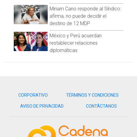
otros equipos. Aunque no volvió a su equipo de origen, tuvo
Miriam Cano responde al Síndico:
varias experiencias en otros equipos mexicanos antes de
afirma, no puede decidir el
retirarse a los 30 años de edad.
destino de 12 MDP
México y Perú acuerdan
restablecer relaciones
diplomáticas
CORPORATIVO
TÉRMINOS Y CONDICIONES
AVISO DE PRIVACIDAD
CONTÁCTANOS
Otro de los jugadores es Efraín Juárez. El ex futbolista
mexicano originario de la Ciudad de México, quien ahora tan
solo 33 años de edad, es otro ejemplo de los jugadores que