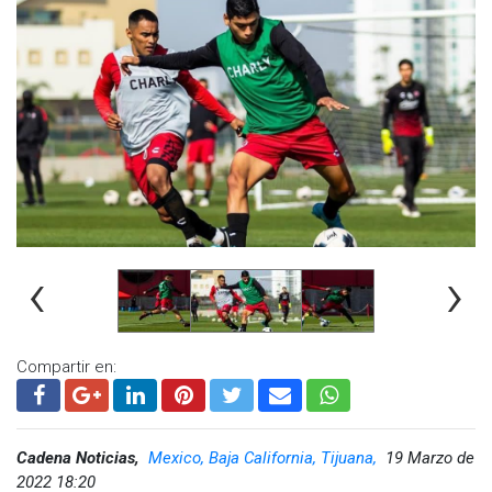
arrebató el triunfo a Juárez que después cayó en la
desesperación por la frustración del resultado creando un
conato de bronca y con el juego ya calientito Sebastián
Saucedo se fue expulsado por una desconcentración.
Visita y accede a todo nuestro contenido |
www.cadenanoticias.com
| Twitter:
@cadena_noticias
|
Facebook:
@cadenanoticiasmx
| Instagram:
@cadena_noticias
| TikTok:
@CadenaNoticias
| Telegram:
https://t.me/GrupoCadenaResumen
|
‹
›
Compartir en:
Cadena Noticias,
Mexico, Baja California, Tijuana,
19 Marzo de
2022 18:20