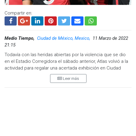
Compartir en:
Medio Tiempo,
Ciudad de México, Mexico,
11 Marzo de 2022
21:15
Todavía con las heridas abiertas por la violencia que se dio
en el Estadio Corregidora el sábado anterior, Atlas volvió a la
actividad para regalar una acertada exhibición en Ciudad
Juárez que le dio tres puntos ante Bravos por marcador de 2-
Leer más
1.
Aunque parecía que la cabeza no estaba para encarar un
nuevo encuentro tras la gresca, el equipo de Diego Cocca se
sacudió todos esos pensamientos para hilar su segundo
triunfo, el cual le sirvió para tomar la tercera posición de la
tabla con 18 unidades, solo tres por debajo del líder Puebla.
Como acostumbra, el equipo tapatío trabajó poco a poco el