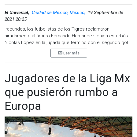
El Universal,
Ciudad de México, Mexico,
19 Septiembre de
2021 20:25
Iracundos, los futbolistas de los Tigres reclamaron
airadamente al árbitro Fernando Hernández, quien estorbó a
Nicolás López en la jugada que terminó con el segundo gol
de los Rayados, ese que oficializó la victoria local en el
Leer más
clásico regiomontano (2-0).
Es cierto, el silbante impidió que el 'Diente' condujera la
pelota, lo que Matías Kranevitter aprovechó para robarla e
Jugadores de la Liga Mx
iniciar la acción que él mismo terminó (90’), pero Hernández
se escudó en que no tocó el esférico.
que pusierón rumbo a
Explosivo final a un duelo que tuvo más patadas que pasión,
Europa
aunque Javier Aguirre lo festejó con todo, porque sabe que
ha ganado el crédito que necesitaba.
A unos cuantos metros, Miguel Herrera personificó al otro
lado de la moneda. El Piojo sabe que perder en su debut