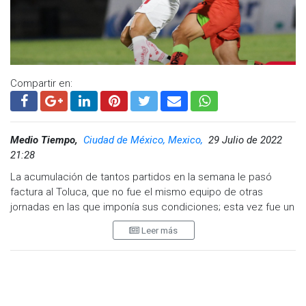
Compartir en:
Medio Tiempo,
Ciudad de México, Mexico,
29 Julio de 2022
21:28
La acumulación de tantos partidos en la semana le pasó
factura al Toluca, que no fue el mismo equipo de otras
jornadas en las que imponía sus condiciones; esta vez fue un
equipo que no parecía que estuviera buscando el liderato de
Leer más
la clasificación, pero cuando quiso le alcanzó para hacer un
gol sobre la hora y arrebatarle a Juárez el triunfo e irse con el
empate 1-1.
Los Diablos no cumplieron con las expectativas, el equipo de