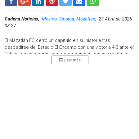
Cadena Noticias,
Mexico, Sinaloa, Mazatlán,
23 Abril de 2026
08:27
El Mazatlán FC cerró un capítulo en su historia tras
despedirse del Estadio El Encanto con una victoria 4-3 ante el
Toluca, en un partido lleno de emociones, goles y polémica
Leer más
arbitral.
Ante un estadio lleno
—con entradas liberadas para la afición—
los Cañoneros vinieron de atrás para superar al actual
bicampeón de la Liga MX, en lo que fue su último encuentro
como local en la primera división, luego de la venta de la
franquicia que dará paso al regreso del Atlante al máximo
circuito.
El encuentro comenzó cuesta arriba para los locales, con
Toluca tomando ventaja gracias a anotaciones a balón
parado de Éder López y Antonio Briseño. Sin embargo,
Mazatlán logró mantenerse en el partido y encontró el