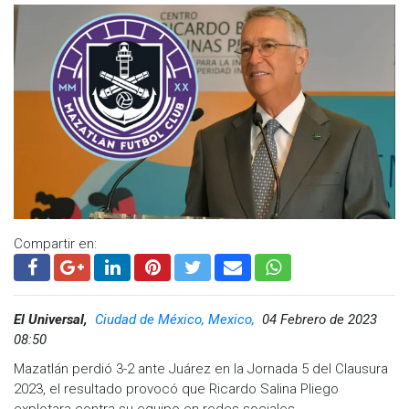
Compartir en:
El Universal,
Ciudad de México, Mexico,
04 Febrero de 2023
08:50
Mazatlán perdió 3-2 ante Juárez en la Jornada 5 del Clausura
2023, el resultado provocó que Ricardo Salina Pliego
El histórico delantero de la Selección Mexicana se mantiene
explotara contra su equipo en redes sociales.