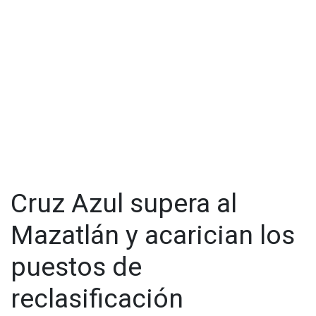
juegos sin poder ganar, cuatro en el Apertura 2022 y los otros
cuatro en el presente Clausura 2023.
Visita y accede a todo nuestro contenido |
www.cadenanoticias.com
| Twitter:
@cadena_noticias
|
Facebook:
@cadenanoticiasmx
| Instagram:
@cadenanoticiasmx
| TikTok:
@CadenaNoticias
| Telegram:
https://t.me/GrupoCadenaResumen
|
Cruz Azul supera al
Mazatlán y acarician los
puestos de
reclasificación