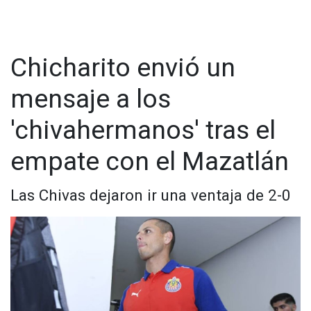
empate parcial antes de que llegaran las jugadas más
controvertidas.
Chicharito envió un
mensaje a los
'chivahermanos' tras el
empate con el Mazatlán
Las Chivas dejaron ir una ventaja de 2-0
El punto de quiebre llegó en la segunda mitad, cuando el
árbitro Marco Antonio Ortiz expulsó a Marcel Ruiz tras revisar
el VAR en una jugada discutida. Minutos después, señaló un