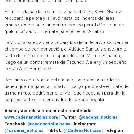
complemento en los últimos 15 minutos.
En una mala salida de Jair Díaz para el Atleti, Kevin Álvarez
recuperó la pelota y la llevó hasta los linderos del área
grande, donde puso un centro medido para Ibáñez, que de
“palomita” sacó un remate para poner el 2-1 al 75'.
La victoria parecía cerrada para los de la Bella Airosa, pero en
el tiempo de compensación, el Atlético San Luis encontró el
tanto del empate en un disparo de Juan Manuel Sanabria,
luego de un contrarremate de Facundo Waller y un pequeño
desvío Abel Hernández.
Pensando en la Vuelta del sábado, los potosinos todavía
tienen que ir a ganar al Estadio Hidalgo, pero este empate de
último minuto podría ser el envión que necesitan para dar la
sorpresa ante el mejor cuadro de la Fase Regular.
Visita y accede a todo nuestro contenido |
www.cadenanoticias.com
| Twitter:
@cadena_noticias
|
Facebook:
@cadenanoticiasmx
| Instagram:
@cadena_noticias
| TikTok:
@CadenaNoticias
| Telegram: