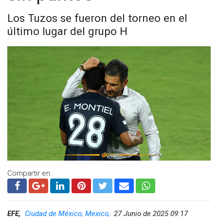
Los Tuzos se fueron del torneo en el
último lugar del grupo H
Compartir en:
Los Tuzos marchan en la cima con 9 puntos, luego de ganar
sus tres partidos. Les siguen Toluca, Tigres y Monterrey con
6 puntos. América y Cruz Azul completan la zona de
clasificación directa con 5 unidades cada uno.
EFE,
Ciudad de México, Mexico,
27 Junio de 2025 09:17