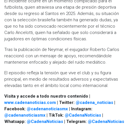
El incidente ocurre en un momento complicado para el
futbolista, quien atraviesa una etapa de presión deportiva
desde su regreso al Santos en 2025. Además, su situación
con la selección brasileña también ha generado dudas, ya
que no ha sido convocado recientemente por el técnico
Carlo Ancelotti, quien ha señalado que solo considerará a
jugadores en óptimas condiciones físicas.
Tras la publicación de Neymar, el exjugador Roberto Carlos
reaccionó con un mensaje de apoyo, recomendándole
mantenerse enfocado y alejado del ruido mediático.
El episodio refleja la tensión que vive el club y su figura
principal, en medio de resultados adversos y expectativas
elevadas tanto en el ámbito local como internacional.
Visita y accede a todo nuestro contenido |
www.cadenanoticias.com
| Twitter:
@cadena_noticias
|
Facebook:
@cadenanoticiasmx
| Instagram:
@cadenanoticiasmx
| TikTok:
@CadenaNoticias
|
Whatsapp:
@CadenaNoticias
| Telegram:
@CadenaNoticias