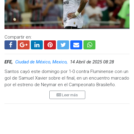
Compartir en:
EFE,
Ciudad de México, Mexico,
14 Abril de 2025 08:28
Santos cayó este domingo por 1-0 contra Fluminense con un
gol de Samuel Xavier sobre el final, en un encuentro marcado
por el estreno de Neymar en el Campeonato Brasileño.
Leer más
El ex delantero del Barcelona y el París Saint-Germain disputó
la última parte del encuentro y se llevó una amarilla por
ponerle el brazo en la cara a Samuel Xavier que lo estaba
reteniendo agarrándole la camiseta.
Neymar entró en lugar de Thaciano tras un primer tiempo
malo para el equipo de Pedro Caixinha, en el que casi no