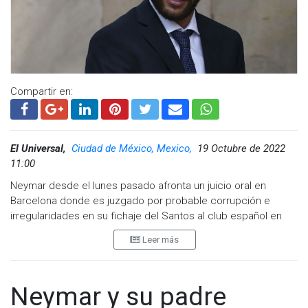
Compartir en:
El Universal,
Ciudad de México, Mexico,
19 Octubre de 2022
11:00
Neymar desde el lunes pasado afronta un juicio oral en
Barcelona donde es juzgado por probable corrupción e
irregularidades en su fichaje del Santos al club español en
2013.
Leer más
Esta situación que vive el futbolista brasileño se registra a un
mes del inicio de la Copa del Mundo de Qatar 2022.
Neymar y su padre
El Ministerio Fiscal solicita dos años de cárcel y 10 millones