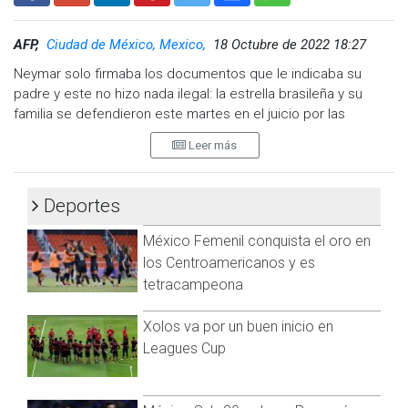
Visita y accede a todo nuestro contenido |
www.cadenanoticias.com
| Twitter:
@cadena_noticias
|
AFP,
Ciudad de México, Mexico,
18 Octubre de 2022 18:27
Facebook:
@cadenanoticiasmx
| Instagram:
@cadenanoticiasmx
| TikTok:
@CadenaNoticias
| Telegram:
Neymar solo firmaba los documentos que le indicaba su
https://t.me/GrupoCadenaResumen
|
padre y este no hizo nada ilegal: la estrella brasileña y su
familia se defendieron este martes en el juicio por las
supuestas irregularidades cometidas en su polémico
Leer más
traspaso al Barça hace casi una década.
"Yo firmo lo que él me dice", explicó sereno"Ney", durante su
Deportes
breve declaración, en la que solo respondió a la Fiscalía y a
su abogada.
México Femenil conquista el oro en
Vestido con traje oscuro y camisa blanca, el delantero del
los Centroamericanos y es
París Saint-Germain había llegado poco antes junto a sus
tetracampeona
padres, también procesados, a la Audiencia de Barcelona,
escenario desde la víspera del último capítulo de la saga
Xolos va por un buen inicio en
judicial derivada de su fichaje por el club catalán en 2013.
Leagues Cup
El presidente del tribunal, que en la primera sesión ya le había
autorizado a abandonar la vista antes de tiempo por estar