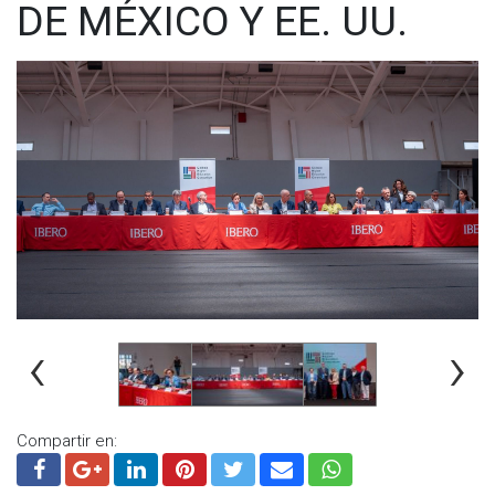
DE MÉXICO Y EE. UU.
‹
›
Compartir en: