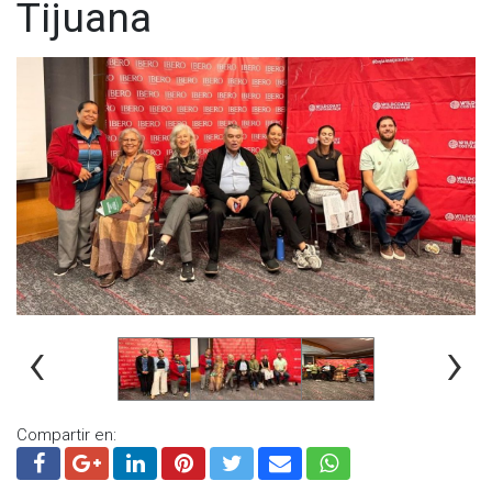
Tijuana
El principal reto, según el rector, es formar ciudadanos
capaces de analizar la realidad con pensamiento crítico y
criterios éticos claros, que contribuyan positivamente a la
sociedad. Para Iberoamericana, aseguró, la educación no es
un negocio, sino una responsabilidad social orientada a
formar a los mejores profesionales del mundo.
Visita y accede a todo nuestro contenido |
www.cadenanoticias.com
| Twitter:
@cadena_noticias
|
Facebook:
@cadenanoticiasmx
| Instagram:
@cadenanoticiasmx
| TikTok:
@CadenaNoticias
|
Whatsapp:
@CadenaNoticias
| Telegram:
@CadenaNoticias
‹
›
Compartir en: