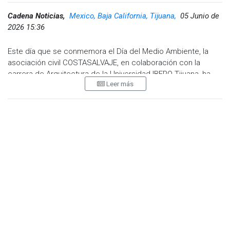
Cadena Noticias,
Mexico, Baja California, Tijuana,
05 Junio de
2026 15:36
Este día que se conmemora el Día del Medio Ambiente, la
asociación civil COSTASALVAJE, en colaboración con la
carrera de Arquitectura de la Universidad IBERO Tijuana, ha
Leer más
unido esfuerzos para realizar un encuentro regional con el
objetivo de sanear el Río Tijuana. Este evento busca
conectar acciones innovadoras de comunidades y actores
de la región, transformando el impacto en la parte baja de la
cuenca del Río Tijuana.
La Mtra. Rosario Norzagaray, Gerente de Residuos Marinos
de COSTASALVAJE, indicó,
“durante los días 5 y 6 de junio
se llevará a cabo este encuentro con el fin de establecer
un ecosistema de innovación social enfocado en la
gestión integral de residuos y desechos en la región”
.