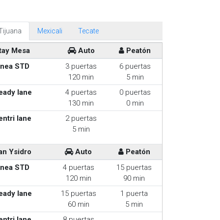
Tijuana
Mexicali
Tecate
tay Mesa
Auto
Peatón
inea STD
3 puertas
6 puertas
120 min
5 min
eady lane
4 puertas
0 puertas
130 min
0 min
entri lane
2 puertas
5 min
an Ysidro
Auto
Peatón
inea STD
4 puertas
15 puertas
120 min
90 min
eady lane
15 puertas
1 puerta
60 min
5 min
entri lane
8 puertas