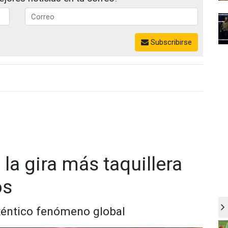
Subscribirse
 la gira más taquillera
os
uténtico fenómeno global