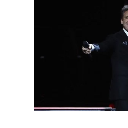
de 400 millones de dólares.
Visita y accede a todo nuestro contenido |
www
Facebook:
@cadenanoticiasmx
| Instagram:
@c
Whatsapp:
@CadenaNoticias
| Telegram:
@Cad