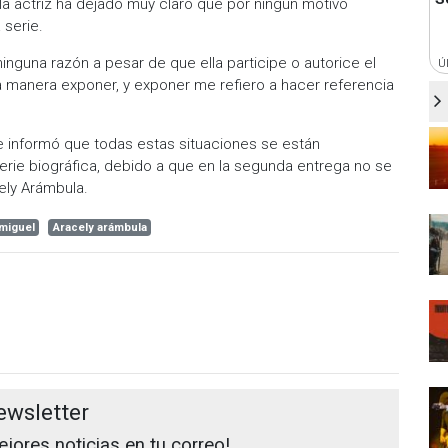
a actriz ha dejado muy claro que por ningún motivo
 serie.
ninguna razón a pesar de que ella participe o autorice el
Ú
na manera exponer, y exponer me refiero a hacer referencia
se informó que todas estas situaciones se están
rie biográfica, debido a que en la segunda entrega no se
ely Arámbula.
 miguel
Aracely arámbula
ewsletter
jores noticias en tu correo!