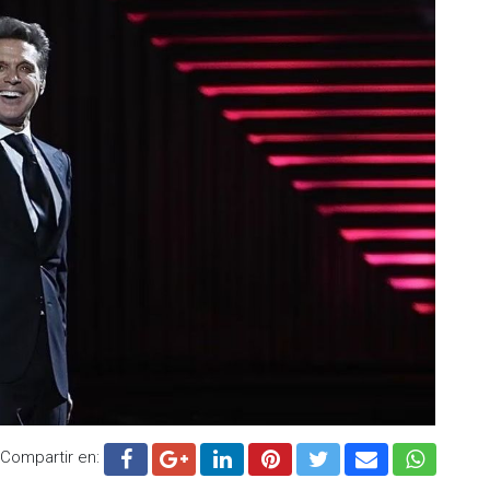
.cadenanoticias.com
| Twitter:
@cadena_noticias
|
adenanoticiasmx
| TikTok:
@CadenaNoticias
|
enaNoticias
Compartir en: