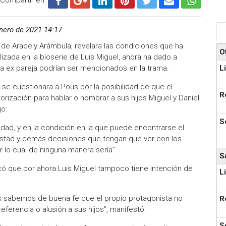
nero de 2021 14:17
de Aracely Arámbula, revelara las condiciones que ha
O
izada en la bioserie de Luis Miguel, ahora ha dado a
L
la ex pareja podrían ser mencionados en la trama.
e cuestionara a Pous por la posibilidad de que el
R
torización para hablar o nombrar a sus hijos Miguel y Daniel
jo:
S
ad, y en la condición en la que puede encontrarse el
testad y demás decisiones que tengan que ver con los
lo cual de ninguna manera sería”.
S
có que por ahora Luis Miguel tampoco tiene intención de
L
s sabemos de buena fe que el propio protagonista no
R
ferencia o alusión a sus hijos”, manifestó.
S