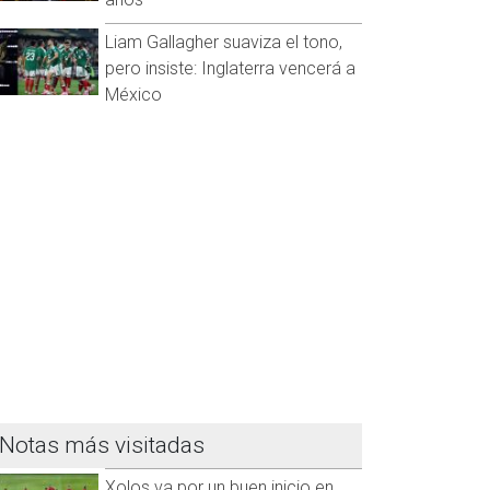
Liam Gallagher suaviza el tono,
pero insiste: Inglaterra vencerá a
México
Notas más visitadas
Xolos va por un buen inicio en