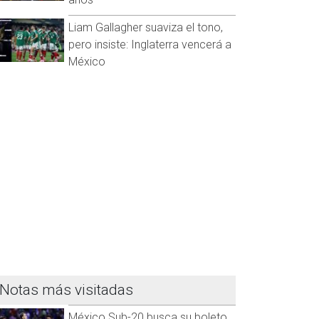
Liam Gallagher suaviza el tono,
pero insiste: Inglaterra vencerá a
México
Notas más visitadas
México Sub-20 busca su boleto