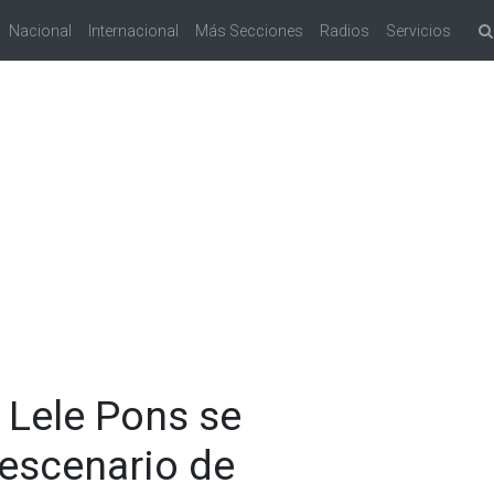
Nacional
Internacional
Más Secciones
Radios
Servicios
 Lele Pons se
escenario de