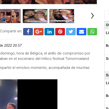
›
O
Compartir en:
L
 de 2022 20:57
R
 domingo, hora de Bélgica, el anillo de compromiso por
S
aban en el escenario del mítico festival Tomorrowland.
compartió el emotivo momento, acompañada de muchas
S
L
R
S