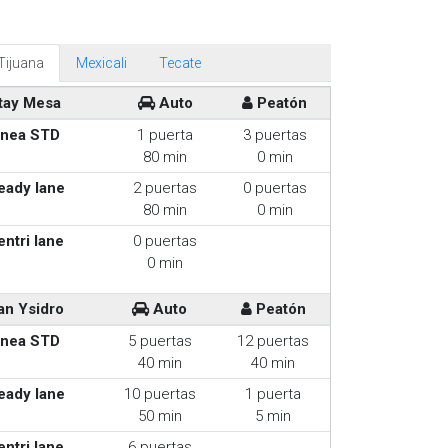
Tijuana
Mexicali
Tecate
tay Mesa
Auto
Peatón
inea STD
1 puerta
3 puertas
80 min
0 min
eady lane
2 puertas
0 puertas
80 min
0 min
entri lane
0 puertas
0 min
an Ysidro
Auto
Peatón
inea STD
5 puertas
12 puertas
40 min
40 min
eady lane
10 puertas
1 puerta
50 min
5 min
entri lane
6 puertas