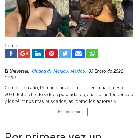
Visita y accede a todo nuestro contenido |
www.cadenanoticias.com
| Twitter:
@cadena_noticias
|
Facebook:
@cadenanoticiasmx
| Instagram:
@cadena_noticias
| TikTok:
@CadenaNoticias
| Telegram:
https://t.me/GrupoCadenaResumen
|
Compartir en:
El Universal,
Ciudad de México, Mexico,
03 Enero de 2022
13:30
Como cada año, Pornhub lanzó su resumen anual en este
2021. Este sitio de videos para adultos, analiza las tendencias
y los términos más buscados, así como los actores y
actrices más populares en la plataforma, para presentar un
Leer más
recuento al final de los 12 meses.
Entre los países que más tráfico dan o que más se conectan
a la plataforma están Estados Unidos, Reino Unido, Japón,
Por primera vez un