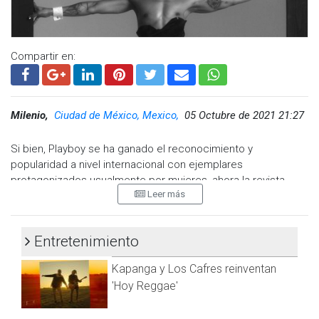
A sus 48 años de edad, esta actriz sigue siendo una de las
favoritas dentro de la plataforma de Pornhub.
Compartir en:
Milenio,
Ciudad de México, Mexico,
05 Octubre de 2021 21:27
Si bien, Playboy se ha ganado el reconocimiento y
popularidad a nivel internacional con ejemplares
protagonizados usualmente por mujeres, ahora la revista
Leer más
busca mostrar su apoyo a la diversidad sexual, así como a las
diferentes identidades u orientaciones, por ello ha invitado a
celebridades que se identifican con otro género a aparecer
Entretenimiento
en la portada, tal es el caso de la del mes de octubre.
Ver esta publicación en Instagram
Kapanga y Los Cafres reinventan
Bretman Rock es la celebridad que vemos posar en la
portada digital de la edición de octubre 2021 de Playboy, así
'Hoy Reggae'
lo anunció la revista a través de sus redes sociales, en donde
también compartió fotografías y videos del nuevo 'chico