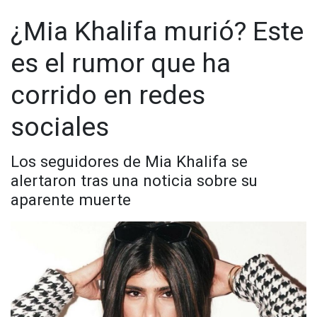
mientras es peinada por un estilista.
¿Mia Khalifa murió? Este
Todo apunta a que todo se trató de un hackeo de su cuenta
de Facebook, ya que esta no es la primera vez que la joven
es el rumor que ha
libanesa pasa por una situación semejante.
corrido en redes
En otra ocasión, la actriz tuvo que desmentir los rumores de
su muerte a través de Twitter en 2020.
sociales
Los seguidores de Mia Khalifa se
alertaron tras una noticia sobre su
aparente muerte