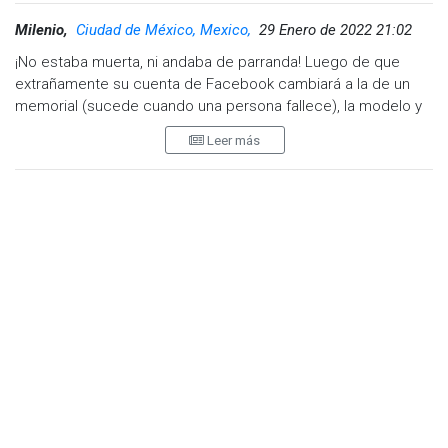
Milenio,
Ciudad de México, Mexico,
29 Enero de 2022 21:02
¡No estaba muerta, ni andaba de parranda! Luego de que
extrañamente su cuenta de Facebook cambiará a la de un
memorial (sucede cuando una persona fallece), la modelo y
actriz Mia Khalifa reapareció en redes sociales y con esto
Leer más
desmintió los rumores de su muerte.
El rumor sobre la presunta muerte de Mia Khalifa surgió
después de que se registrara un cambio en su cuenta de
Facebook: pasó al modo In memoriam, esta clase de cuenta
está reservada en exclusiva a gente que falleció para que los
familiares puedan presentar homenajes o mirar viejas
fotografías.
Tras varias horas de especulación, la actriz reapareció en
sus historias de Instagram y desmintió los rumores de su
muerte.
En una de ellas aparece con su perro, el cual está acostado
en una cama y en la segunda se aprecia a Mia Khalifa