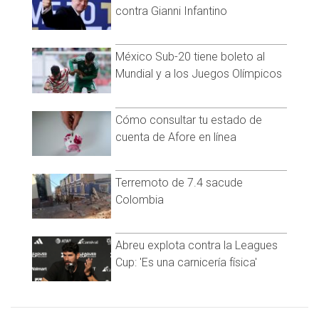
contra Gianni Infantino
fundada por Hugh Hefner y que lleva en el mercado más de
60 años.
México Sub-20 tiene boleto al
Mundial y a los Juegos Olímpicos
Ver esta publicación en Instagram
Cómo consultar tu estado de
cuenta de Afore en línea
Terremoto de 7.4 sacude
Colombia
Abreu explota contra la Leagues
Cup: 'Es una carnicería física'
Una publicación compartida por Emily Willis (@emilywillisx3)