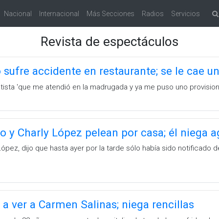
Nacional
Internacional
Más Secciones
Radios
Servicios
Revista de espectáculos
 sufre accidente en restaurante; se le cae un
ista 'que me atendió en la madrugada y ya me puso uno provisiona
o y Charly López pelean por casa; él niega a
y López, dijo que hasta ayer por la tarde sólo había sido notificad
a ver a Carmen Salinas; niega rencillas