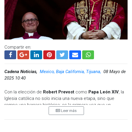
Compartir en:
Cadena Noticias,
Mexico, Baja California, Tijuana,
08 Mayo de
2025 10:40
Con la elección de
Robert Prevost
como
Papa León XIV
, la
Iglesia católica no solo inicia una nueva etapa, sino que
rompe una barrera histórica: es la primera vez que un
Leer más
estadounidense asume el pontificado. Pero,
¿quién es este
hombre que ahora lidera a más de 1,300 millones de católicos
en el mundo?