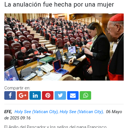
La anulación fue hecha por una mujer
Compartir en:
EFE,
Holy See (Vatican City), Holy See (Vatican City),
06 Mayo
En 2023, el Papa Francisco lo designó como
prefecto del
de 2025 09:16
Dicasterio para los Obispos
, uno de los cargos más
El Anillo del Pescador y los sellos del papa Francisco,