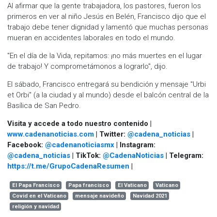
Al afirmar que la gente trabajadora, los pastores, fueron los
primeros en ver al niño Jesús en Belén, Francisco dijo que el
trabajo debe tener dignidad y lamentó que muchas personas
mueran en accidentes laborales en todo el mundo.
"En el día de la Vida, repitamos: ¡no más muertes en el lugar
de trabajo! Y comprometámonos a lograrlo", dijo.
El sábado, Francisco entregará su bendición y mensaje "Urbi
et Orbi" (a la ciudad y al mundo) desde el balcón central de la
Basílica de San Pedro.
Visita y accede a todo nuestro contenido |
www.cadenanoticias.com
| Twitter:
@cadena_noticias
|
Facebook:
@cadenanoticiasmx
| Instagram:
@cadena_noticias
| TikTok:
@CadenaNoticias
| Telegram:
https://t.me/GrupoCadenaResumen
|
El Papa Francisco
Papa francisco
El Vaticano
Vaticano
Covid en el Vaticano
mensaje navideño
Navidad 2021
religión y navidad